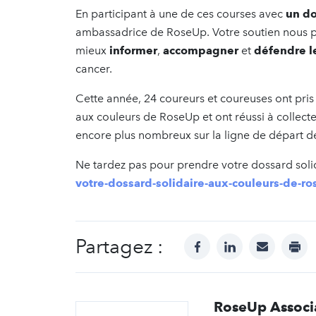
En participant à une de ces courses avec
un do
ambassadrice de RoseUp. Votre soutien nous p
mieux
informer
,
accompagner
et
défendre le
cancer.
Cette année, 24 coureurs et coureuses ont pri
aux couleurs de RoseUp et ont réussi à collect
encore plus nombreux sur la ligne de départ de 
Ne tardez pas pour prendre votre dossard soli
votre-dossard-solidaire-aux-couleurs-de-r
Partagez :
facebook
linkedin
mail
prin
RoseUp Associ