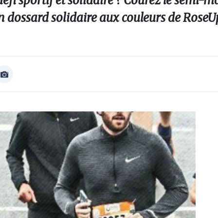
éfi sportif et solidaire ? Courez le semi-
 dossard solidaire aux couleurs de RoseUp
Afficher
Image