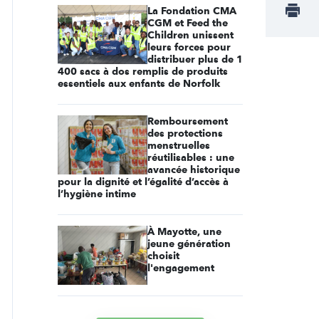
La Fondation CMA
CGM et Feed the
Children unissent
leurs forces pour
distribuer plus de 1
400 sacs à dos remplis de produits
essentiels aux enfants de Norfolk
Remboursement
des protections
menstruelles
réutilisables : une
avancée historique
pour la dignité et l’égalité d’accès à
l’hygiène intime
À Mayotte, une
jeune génération
choisit
l'engagement