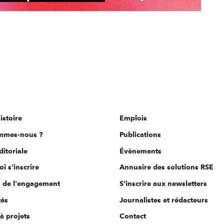
istoire
Emplois
mmes-nous ?
Publications
ditoriale
Évènements
i s'inscrire
Annuaire des solutions RSE
s de l'engagement
S'inscrire aux newsletters
tés
Journalistes et rédacteurs
à projets
Contact