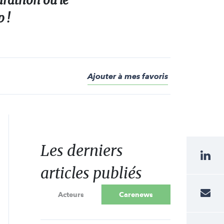
marathon ou le
 !
Ajouter à mes favoris
Les derniers
articles publiés
Acteurs
Carenews