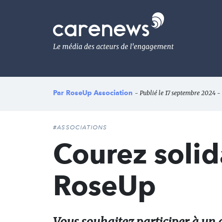
Aller
au
Carenews,
contenu
Le
principal
média
des
acteurs
de
l'engagement
Par
RoseUp Association
- Publié le 17 septembre 2024 - 
#ASSOCIATIONS
Courez solid
RoseUp