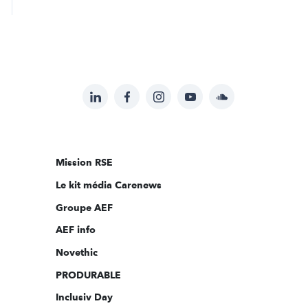
LinkedIn
Facebook
Instagram
YouTube
Soundcloud
Suivez-
nous
sur:
Mission RSE
Le kit média Carenews
Groupe AEF
AEF info
Novethic
PRODURABLE
Inclusiv Day