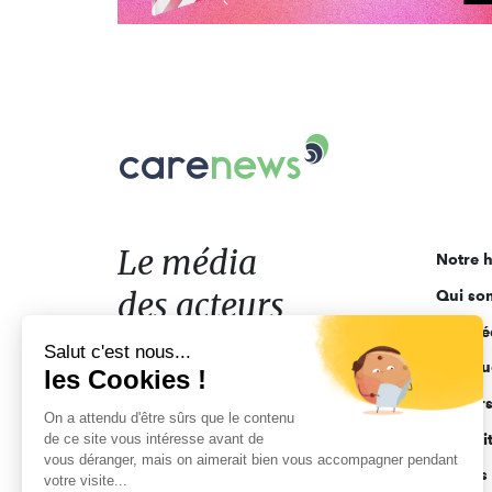
Carenews,
Le
média
des
acteurs
Le média
Notre h
de
des acteurs
Qui so
l'engagement
Ligne é
de l'engagement
Salut c'est nous...
Pourquo
les Cookies !
Acteur
On a attendu d'être sûrs que le contenu
de ce site vous intéresse avant de
Actuali
vous déranger, mais on aimerait bien vous accompagner pendant
Appels 
votre visite...