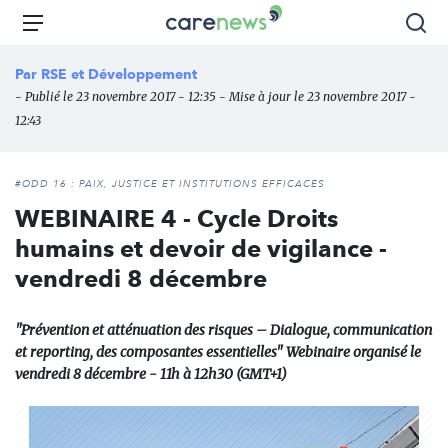
Aller
Carenews,
Menu
Rec
au
Le
contenu
média
Par
RSE et Développement
principal
des
- Publié le 23 novembre 2017 - 12:35 - Mise à jour le 23 novembre 2017 -
acteurs
12:43
de
l'engagement
#ODD 16 : PAIX, JUSTICE ET INSTITUTIONS EFFICACES
WEBINAIRE 4 - Cycle Droits
humains et devoir de vigilance -
vendredi 8 décembre
"Prévention et atténuation des risques – Dialogue, communication
et reporting, des composantes essentielles" Webinaire organisé le
vendredi 8 décembre - 11h à 12h30 (GMT+1)