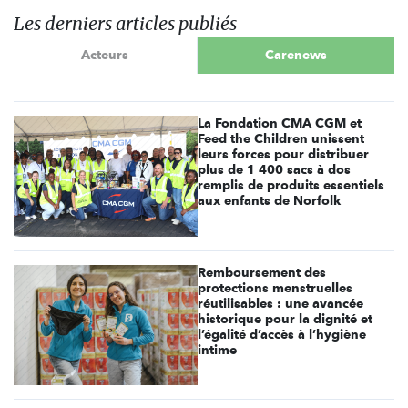
Les derniers articles publiés
Acteurs
Carenews
La Fondation CMA CGM et
Feed the Children unissent
leurs forces pour distribuer
plus de 1 400 sacs à dos
remplis de produits essentiels
aux enfants de Norfolk
Remboursement des
protections menstruelles
réutilisables : une avancée
historique pour la dignité et
l’égalité d’accès à l’hygiène
intime