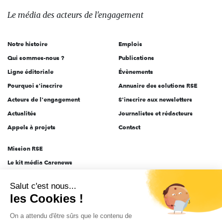
des
Le média
des acteurs
de l'engagement
acteurs
de
Notre histoire
Emplois
l'engagement
Qui sommes-nous ?
Publications
Ligne éditoriale
Évènements
Pourquoi s'inscrire
Annuaire des solutions RSE
Acteurs de l'engagement
S'inscrire aux newsletters
Actualités
Journalistes et rédacteurs
Appels à projets
Contact
Mission RSE
Le kit média Carenews
Groupe AEF
Salut c'est nous...
AEF info
les Cookies !
Novethic
On a attendu d'être sûrs que le contenu de
PRODURABLE