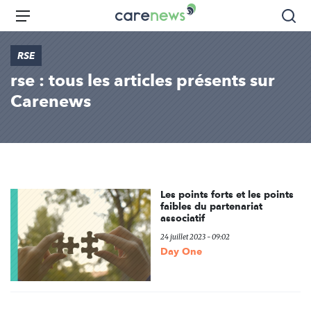
Aller
Carenews,
Menu
Rec
au
Le
contenu
média
RSE
principal
des
rse : tous les articles présents sur
acteurs
de
Carenews
l'engagement
Les points forts et les points
faibles du partenariat
associatif
24 juillet 2023 - 09:02
Day One