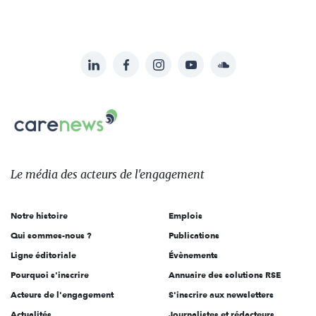
LinkedIn
Facebook
Instagram
YouTube
Soundcloud
Suivez-
nous
Carenews,
sur:
Le
média
des
Le média
des acteurs
de l'engagement
acteurs
de
Notre histoire
Emplois
l'engagement
Qui sommes-nous ?
Publications
Ligne éditoriale
Évènements
Pourquoi s'inscrire
Annuaire des solutions RSE
Acteurs de l'engagement
S'inscrire aux newsletters
Actualités
Journalistes et rédacteurs