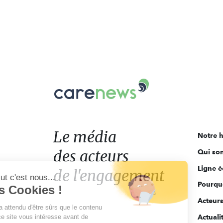
Carenews,
Le
média
des
acteurs
Le média
Notre h
de
des acteurs
Qui so
l'engagement
Ligne é
de l'engagement
Salut c'est nous...
Pourquo
les Cookies !
Acteur
On a attendu d'être sûrs que le contenu
de ce site vous intéresse avant de
Actuali