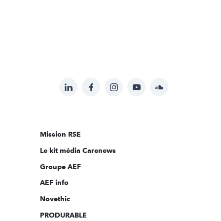
LinkedIn
Facebook
Instagram
YouTube
Soundcloud
Suivez-
nous
sur:
Mission RSE
Le kit média Carenews
Groupe AEF
AEF info
Novethic
PRODURABLE