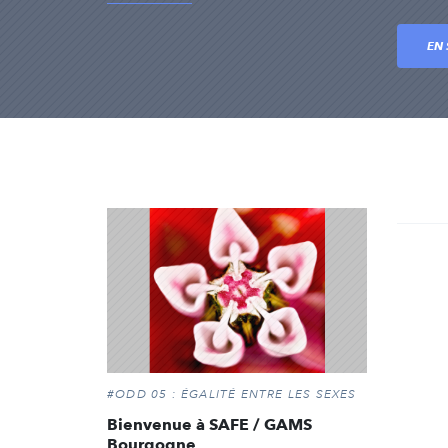
EN 
#ODD 05 : ÉGALITÉ ENTRE LES SEXES
Bienvenue à SAFE / GAMS
Bourgogne