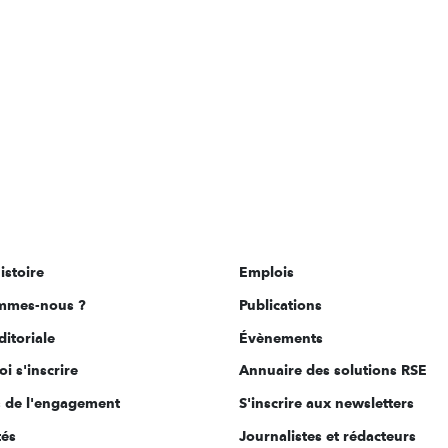
istoire
Emplois
mmes-nous ?
Publications
ditoriale
Évènements
i s'inscrire
Annuaire des solutions RSE
s de l'engagement
S'inscrire aux newsletters
tés
Journalistes et rédacteurs