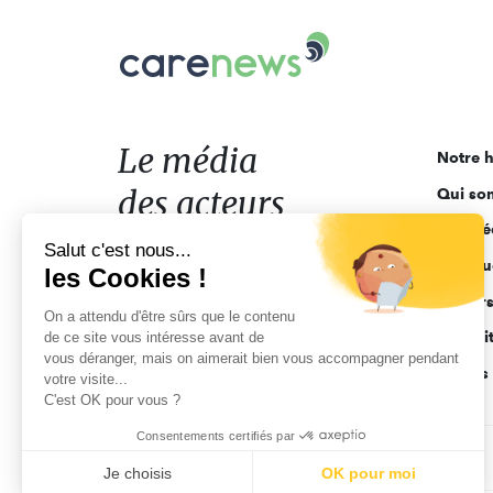
Carenews,
Le
média
des
acteurs
Le média
Notre h
de
des acteurs
Qui so
l'engagement
Ligne é
de l'engagement
Salut c'est nous...
Pourquo
les Cookies !
Acteur
On a attendu d'être sûrs que le contenu
Actuali
de ce site vous intéresse avant de
vous déranger, mais on aimerait bien vous accompagner pendant
Appels 
votre visite...
C'est OK pour vous ?
Consentements certifiés par
CGV
Données personnelles
Mentions légales
Je choisis
OK pour moi