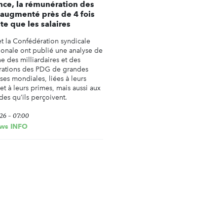
nce, la rémunération des
augmenté près de 4 fois
ite que les salaires
t la Confédération syndicale
tionale ont publié une analyse de
ne des milliardaires et des
ations des PDG de grandes
ses mondiales, liées à leurs
 et à leurs primes, mais aussi aux
des qu’ils perçoivent.
26 - 07:00
ws INFO