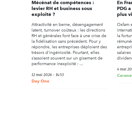
Mécénat de compétences :
En Fra
levier RH et business sous
PDG a 
exploité ?
plus v
Attractivité en berne, désengagement
Oxfam e
latent, turnover coûteux : les directions
interna
RH et générales font face à une crise de
la fortu
la fidélisation sans précédent. Pour y
rémunér
répondre, les entreprises déploient des
entrepri
trésors d'ingéniosité. Pourtant, elles
salaires
s’assoient souvent sur un gisement de
dividen
performance inexploité : ...
4 mai 20
12 mai 2026 - 14:53
Carene
Day One