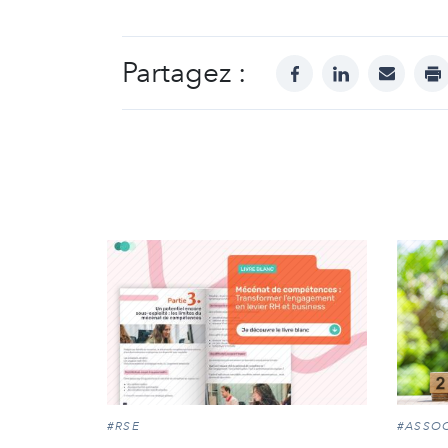
Partagez :
facebook
linkedin
mail
pr
#RSE
#ASSOC