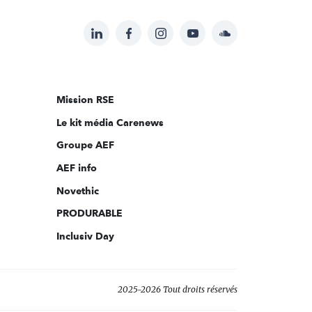
LinkedIn
Facebook
Instagram
YouTube
Soundcloud
Suivez-
nous
sur:
Mission RSE
Le kit média Carenews
Groupe AEF
AEF info
Novethic
PRODURABLE
Inclusiv Day
2025-2026 Tout droits réservés