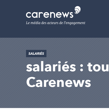
Aller
au
Carenews,
contenu
Le
principal
média
des
acteurs
de
l'engagement
SALARIÉS
salariés : to
Carenews