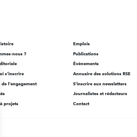
istoire
Emplois
mmes-nous ?
Publications
ditoriale
Évènements
i s'inscrire
Annuaire des solutions RSE
s de l'engagement
S'inscrire aux newsletters
tés
Journalistes et rédacteurs
à projets
Contact