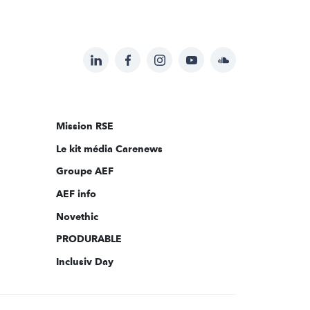
LinkedIn
Facebook
Instagram
YouTube
Soundcloud
Suivez-
nous
sur:
Mission RSE
Le kit média Carenews
Groupe AEF
AEF info
Novethic
PRODURABLE
Inclusiv Day