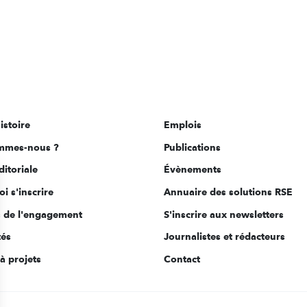
istoire
Emplois
mmes-nous ?
Publications
ditoriale
Évènements
i s'inscrire
Annuaire des solutions RSE
s de l'engagement
S'inscrire aux newsletters
tés
Journalistes et rédacteurs
à projets
Contact