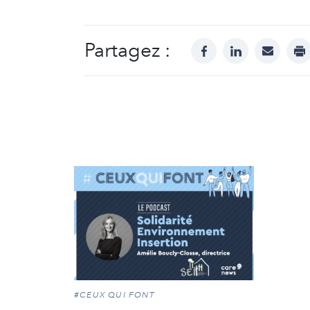
Partagez :
facebook
linkedin
mail
pr
#CEUX QUI FONT