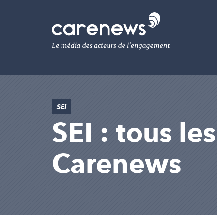
Aller
au
Carenews,
contenu
Le
principal
média
des
acteurs
de
l'engagement
SEI
SEI : tous le
Carenews