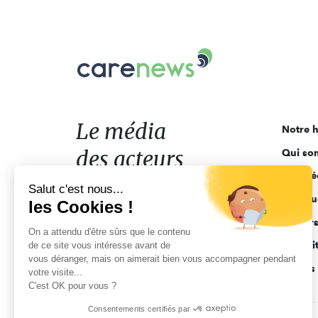
Carenews,
Le
média
des
acteurs
Le média
Notre h
de
des acteurs
Qui so
l'engagement
Ligne é
de l'engagement
Salut c'est nous...
Pourquo
les Cookies !
Acteur
On a attendu d'être sûrs que le contenu
Actuali
de ce site vous intéresse avant de
vous déranger, mais on aimerait bien vous accompagner pendant
Appels 
votre visite...
C'est OK pour vous ?
Consentements certifiés par