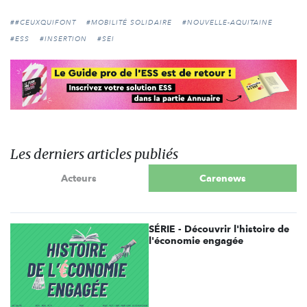
##CEUXQUIFONT
#MOBILITÉ SOLIDAIRE
#NOUVELLE-AQUITAINE
#ESS
#INSERTION
#SEI
Les derniers articles publiés
Acteurs
Carenews
SÉRIE - Découvrir l'histoire de
l'économie engagée