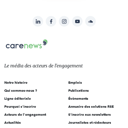
LinkedIn
Facebook
Instagram
YouTube
Soundcloud
Suivez-
nous
Carenews,
sur:
Le
média
des
Le média
des acteurs
de l'engagement
acteurs
de
Notre histoire
Emplois
l'engagement
Qui sommes-nous ?
Publications
Ligne éditoriale
Évènements
Pourquoi s'inscrire
Annuaire des solutions RSE
Acteurs de l'engagement
S'inscrire aux newsletters
Actualités
Journalistes et rédacteurs