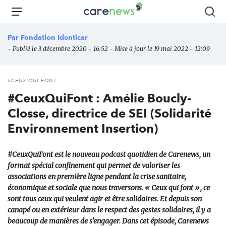
Aller
Carenews,
Menu
Rec
au
Le
contenu
média
Par
Fondation Identicar
principal
des
- Publié le 3 décembre 2020 - 16:52 - Mise à jour le 19 mai 2022 - 12:09
acteurs
de
l'engagement
#CEUX QUI FONT
#CeuxQuiFont : Amélie Boucly-
Closse, directrice de SEI (Solidarité
Environnement Insertion)
#CeuxQuiFont est le nouveau podcast quotidien de Carenews, un
format spécial confinement qui permet de valoriser les
associations en première ligne pendant la crise sanitaire,
économique et sociale que nous traversons. « Ceux qui font », ce
sont tous ceux qui veulent agir et être solidaires. Et depuis son
canapé ou en extérieur dans le respect des gestes solidaires, il y a
beaucoup de manières de s’engager. Dans cet épisode, Carenews