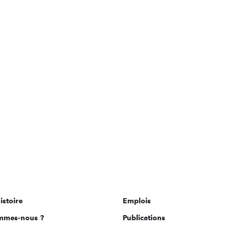
istoire
Emplois
mmes-nous ?
Publications