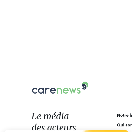
Carenews,
Le
média
des
acteurs
Le média
Notre h
de
des acteurs
Qui so
l'engagement