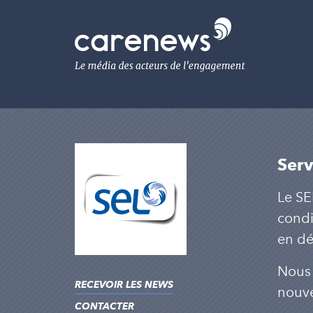
Aller
au
Carenews,
contenu
Le
principal
média
des
acteurs
de
l'engagement
Serv
Le SE
condi
en d
Nous 
RECEVOIR LES NEWS
nouv
CONTACTER