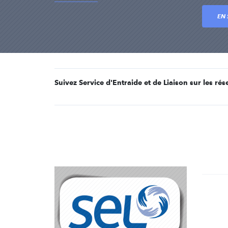
EN 
Suivez Service d'Entraide et de Liaison sur les ré