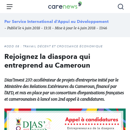
Aller
Carenews,
Menu
Rec
au
Le
contenu
média
Par
Service International d'Appui au Développement
principal
des
- Publié le 4 juin 2018 - 13:31 - Mise à jour le 4 juin 2018 - 13:46
acteurs
de
l'engagement
#ODD 08 : TRAVAIL DÉCENT ET CROISSANCE ÉCONOMIQUE
Rejoignez la diaspora qui
entreprend au Cameroun
Dias’Invest 237: accélérateur de projets d’entreprise initié par le
Ministère des Relations Extérieures du Cameroun, financé par
l’AFD, et mis en place par un consortium d'organisations françaises
et camerounaises à lancé son 2nd appel à candidatures.