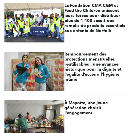
La Fondation CMA CGM et
Feed the Children unissent
leurs forces pour distribuer
plus de 1 400 sacs à dos
remplis de produits essentiels
aux enfants de Norfolk
Remboursement des
protections menstruelles
réutilisables : une avancée
historique pour la dignité et
l’égalité d’accès à l’hygiène
intime
À Mayotte, une jeune
génération choisit
l'engagement