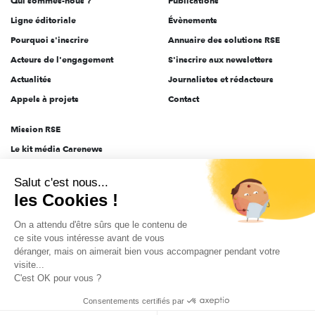
Qui sommes-nous ?
Publications
Ligne éditoriale
Évènements
Pourquoi s'inscrire
Annuaire des solutions RSE
Acteurs de l'engagement
S'inscrire aux newsletters
Actualités
Journalistes et rédacteurs
Appels à projets
Contact
Mission RSE
Le kit média Carenews
Groupe AEF
Salut c'est nous...
AEF info
les Cookies !
Novethic
On a attendu d'être sûrs que le contenu de
PRODURABLE
ce site vous intéresse avant de vous
Inclusiv Day
déranger, mais on aimerait bien vous accompagner pendant votre
visite...
C'est OK pour vous ?
CGV
Données personnelles
Mentions légales
2025-2026 Tout droits réservés
Consentements certifiés par