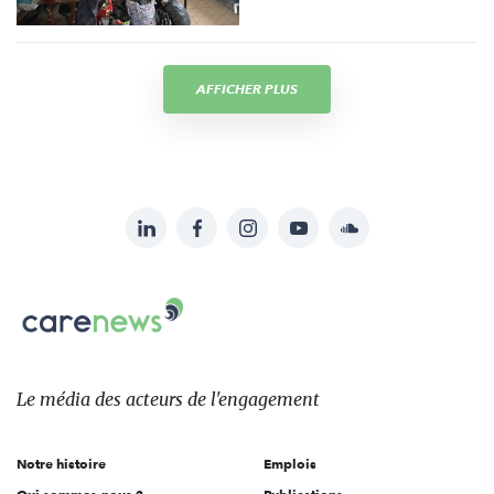
AFFICHER PLUS
LinkedIn
Facebook
Instagram
YouTube
Soundcloud
Suivez-
nous
Carenews,
sur:
Le
média
des
Le média
des acteurs
de l'engagement
acteurs
de
Notre histoire
Emplois
l'engagement