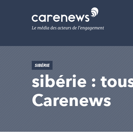
Aller
au
Carenews,
contenu
Le
principal
média
des
acteurs
de
l'engagement
SIBÉRIE
sibérie : tou
Carenews