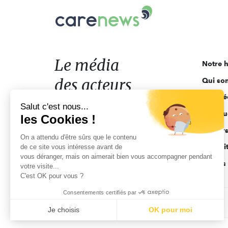
Carenews,
Le
média
des
acteurs
Le média
Notre h
de
des acteurs
Qui so
l'engagement
Ligne é
de l'engagement
Salut c'est nous...
Pourquo
les Cookies !
Acteur
On a attendu d'être sûrs que le contenu
Actuali
de ce site vous intéresse avant de
vous déranger, mais on aimerait bien vous accompagner pendant
Appels 
votre visite...
C'est OK pour vous ?
Consentements certifiés par
CGV
Données personnelles
Mentions légales
Je choisis
OK pour moi
Axeptio consent
Plateforme de Gestion du Consentement : Personnalisez vo