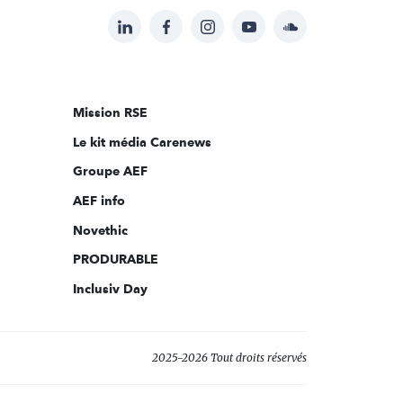
LinkedIn
Facebook
Instagram
YouTube
Soundcloud
Suivez-
nous
sur:
Mission RSE
Le kit média Carenews
Groupe AEF
AEF info
Novethic
PRODURABLE
Inclusiv Day
2025-2026 Tout droits réservés