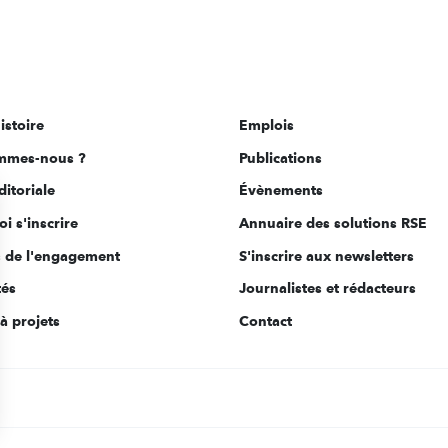
istoire
Emplois
mmes-nous ?
Publications
ditoriale
Évènements
i s'inscrire
Annuaire des solutions RSE
s de l'engagement
S'inscrire aux newsletters
tés
Journalistes et rédacteurs
à projets
Contact
s Options