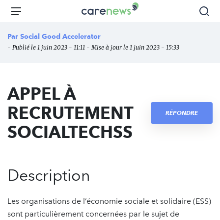
Aller
Carenews,
Menu
Rec
au
Le
contenu
média
Par
Social Good Accelerator
principal
des
- Publié le 1 juin 2023 - 11:11 - Mise à jour le 1 juin 2023 - 15:33
acteurs
de
l'engagement
APPEL À
RECRUTEMENT
RÉPONDRE
SOCIALTECHSS
Description
Les organisations de l’économie sociale et solidaire (ESS)
sont particulièrement concernées par le sujet de