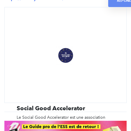
RÉPON
Social Good Accelerator
Le Social Good Accelerator est une association
franco-européenne, née en 2017 d'un double
constat. D’un côté, la transition numérique des