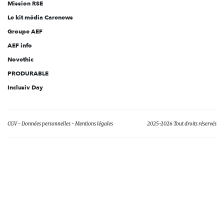
Mission RSE
Le kit média Carenews
Groupe AEF
AEF info
Novethic
PRODURABLE
Inclusiv Day
CGV
Données personnelles
Mentions légales
2025-2026 Tout droits réservés