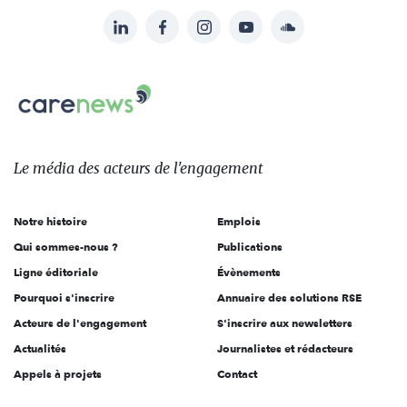
LinkedIn
Facebook
Instagram
YouTube
Soundcloud
Suivez-
nous
Carenews,
sur:
Le
média
des
Le média
des acteurs
de l'engagement
acteurs
de
Notre histoire
Emplois
l'engagement
Qui sommes-nous ?
Publications
Ligne éditoriale
Évènements
Pourquoi s'inscrire
Annuaire des solutions RSE
Acteurs de l'engagement
S'inscrire aux newsletters
Actualités
Journalistes et rédacteurs
Appels à projets
Contact