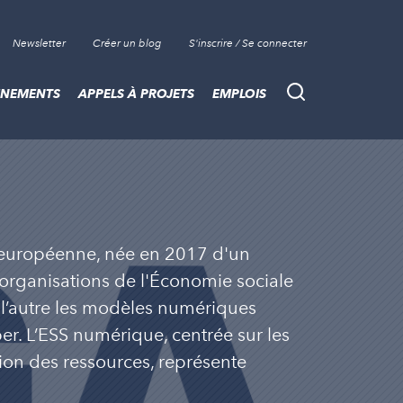
Newsletter
Créer un blog
S'inscrire / Se connecter
ÈNEMENTS
APPELS À PROJETS
EMPLOIS
Recherche
o-européenne, née en 2017 d'un
 organisations de l'Économie sociale
e l’autre les modèles numériques
er. L’ESS numérique, centrée sur les
tion des ressources, représente