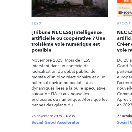
#ESS
#TECH
[Tribune NEC ESS] Intelligence
NEC ES
artificielle ou coopérative ? Une
artifi
troisième voie numérique est
Créer
possible
voie 
Novembre 2025, Mois de l’ESS,
Du 25 a
intervient dans un contexte de
Good Ac
radicalisation du débat public, de
partenai
montée d’un bloc réactionnaire et d’un
europée
net recul environnemental — des
l’économ
dynamiques liées à la bulle spéculative
nouvell
autour de l’IA et aux nouvelles
Commun[
enclosures du numérique. Alors que les
Après Li
pannes des géants du ...
en 2023,
26 novembre 2025 - 07:35
22 octob
Social Good Accelerator
Social 