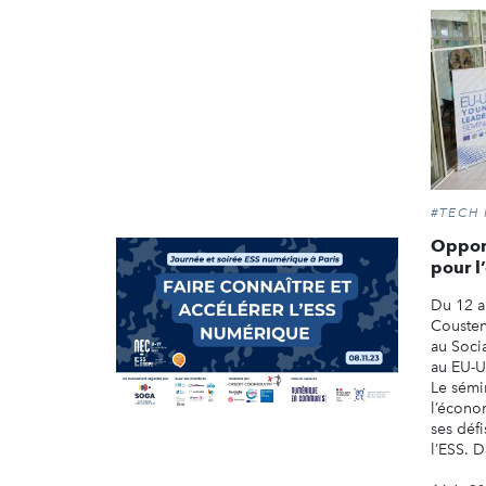
#TECH
Opport
pour l
Du 12 a
Cousten
au Soci
au EU-U
Le sémi
l’écono
ses défi
l’ESS. Da