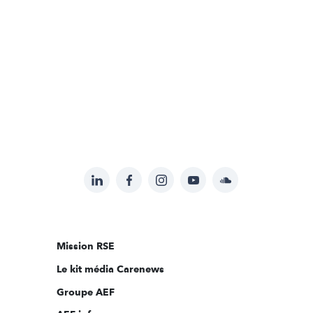
LinkedIn
Facebook
Instagram
YouTube
Soundcloud
Suivez-
nous
sur:
Mission RSE
Le kit média Carenews
Groupe AEF