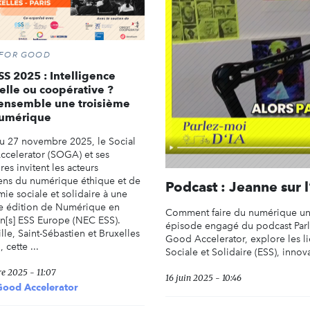
 FOR GOOD
S 2025 : Intelligence
cielle ou coopérative ?
 ensemble une troisième
numérique
u 27 novembre 2025, le Social
celerator (SOGA) et ses
res invitent les acteurs
ns du numérique éthique et de
Podcast : Jeanne sur l
ie sociale et solidaire à une
e édition de Numérique en
Comment faire du numérique un l
s] ESS Europe (NEC ESS).
épisode engagé du podcast Parle
lle, Saint-Sébastien et Bruxelles
Good Accelerator, explore les l
 cette ...
Sociale et Solidaire (ESS), innova
re 2025 - 11:07
16 juin 2025 - 10:46
Good Accelerator