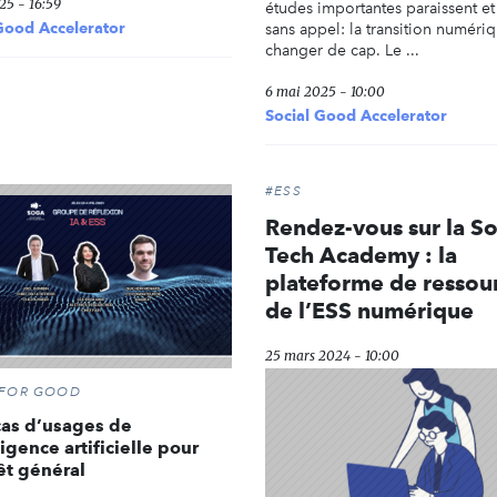
25 - 16:59
études importantes paraissent et
Good Accelerator
sans appel: la transition numéri
changer de cap. Le ...
6 mai 2025 - 10:00
Social Good Accelerator
#ESS
Rendez-vous sur la So
Tech Academy : la
plateforme de ressou
de l’ESS numérique
25 mars 2024 - 10:00
 FOR GOOD
 cas d’usages de
ligence artificielle pour
rêt général