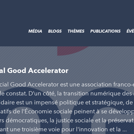
MÉDIA
BLOGS
THÈMES
PUBLICATIONS
ÉV
al Good Accelerator
cial Good Accelerator est une association franc
e constat. D’un côté, la transition numérique des
lidaire est un impensé politique et stratégique, d
natifs de l'Économie sociale peinent à se développ
rs démocratiques, la justice sociale et la préserva
ant une troisième voie pour l'innovation et la ...