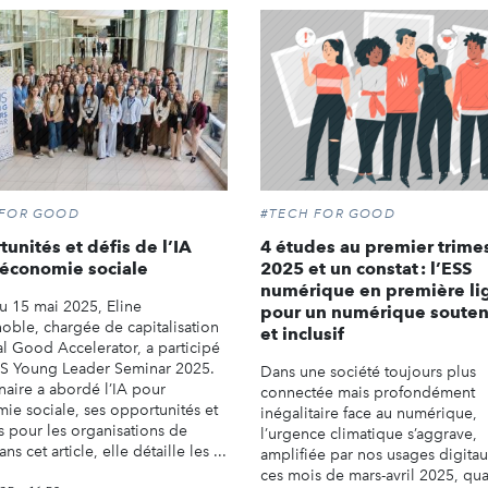
 FOR GOOD
#TECH FOR GOOD
unités et défis de l’IA
4 études au premier trime
’économie sociale
2025 et un constat : l’ESS
numérique en première li
u 15 mai 2025, Eline
pour un numérique soute
oble, chargée de capitalisation
et inclusif
al Good Accelerator, a participé
S Young Leader Seminar 2025.
Dans une société toujours plus
naire a abordé l’IA pour
connectée mais profondément
mie sociale, ses opportunités et
inégalitaire face au numérique,
s pour les organisations de
l’urgence climatique s’aggrave,
ns cet article, elle détaille les ...
amplifiée par nos usages digitau
ces mois de mars-avril 2025, qua