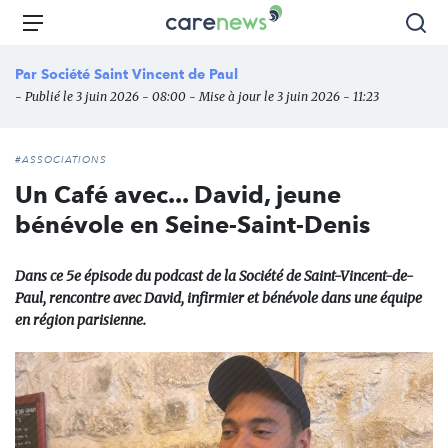
Aller
Carenews,
Menu
Rec
au
Le
contenu
média
Par
Société Saint Vincent de Paul
principal
des
- Publié le 3 juin 2026 - 08:00 - Mise à jour le 3 juin 2026 - 11:23
acteurs
de
l'engagement
#ASSOCIATIONS
Un Café avec... David, jeune
bénévole en Seine-Saint-Denis
Dans ce 5e épisode du podcast de la Société de Saint-Vincent-de-
Paul, rencontre avec David, infirmier et bénévole dans une équipe
en région parisienne.