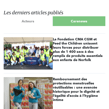
Les derniers articles publiés
Acteurs
Carenews
La Fondation CMA CGM et
Feed the Children unissent
leurs forces pour distribuer
plus de 1 400 sacs à dos
remplis de produits essentiels
aux enfants de Norfolk
Remboursement des
protections menstruelles
réutilisables : une avancée
historique pour la dignité et
l’égalité d’accès à l’hygiène
intime