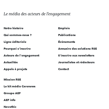
Le
média
des
Le média
des acteurs
de l'engagement
acteurs
de
Notre histoire
Emplois
l'engagement
Qui sommes-nous ?
Publications
Ligne éditoriale
Évènements
Pourquoi s'inscrire
Annuaire des solutions RSE
Acteurs de l'engagement
S'inscrire aux newsletters
Actualités
Journalistes et rédacteurs
Appels à projets
Contact
Mission RSE
Le kit média Carenews
Groupe AEF
AEF info
Salut c'est nous...
Novethic
les Cookies !