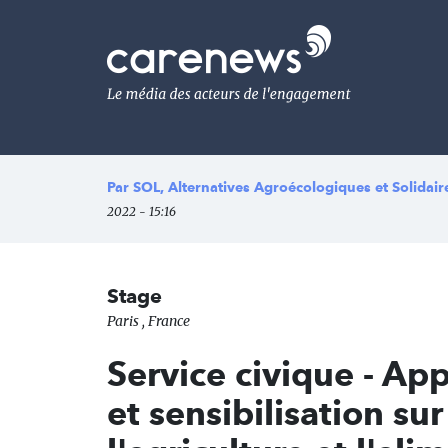
Aller
au
Carenews,
contenu
Le
principal
média
des
acteurs
de
l'engagement
Par
SOL, Alternatives Agroécologiques et Solidair
2022 - 15:16
Stage
Paris , France
Service civique - App
et sensibilisation su