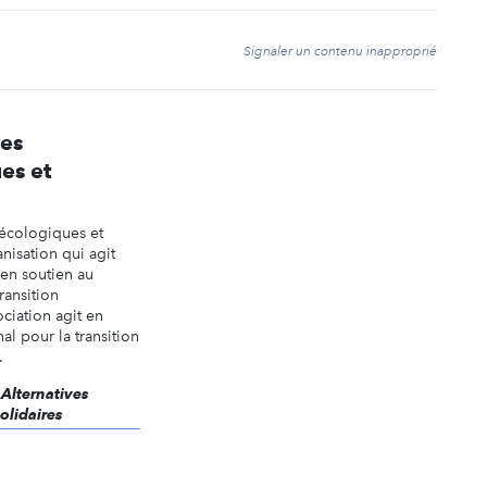
t
Signaler un contenu inapproprié
ves
es et
écologiques et
nisation qui agit
 en soutien au
ransition
ciation agit en
nal pour la transition
.
 Alternatives
olidaires