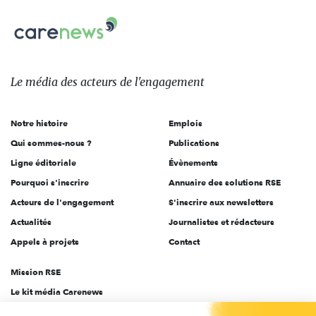
nous
Carenews,
sur:
Le
média
des
Le média
des acteurs
de l'engagement
acteurs
de
Notre histoire
Emplois
l'engagement
Qui sommes-nous ?
Publications
Ligne éditoriale
Évènements
Pourquoi s'inscrire
Annuaire des solutions RSE
Acteurs de l'engagement
S'inscrire aux newsletters
Actualités
Journalistes et rédacteurs
Appels à projets
Contact
Mission RSE
Le kit média Carenews
Groupe AEF