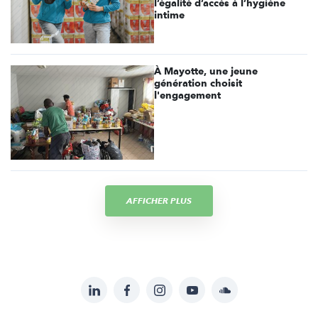
l’égalité d’accès à l’hygiène
intime
À Mayotte, une jeune
génération choisit
l'engagement
AFFICHER PLUS
LinkedIn
Facebook
Instagram
YouTube
Soundcloud
Suivez-