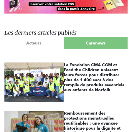
Les derniers articles publiés
Acteurs
Carenews
La Fondation CMA CGM et
Feed the Children unissent
leurs forces pour distribuer
plus de 1 400 sacs à dos
remplis de produits essentiels
aux enfants de Norfolk
Remboursement des
protections menstruelles
réutilisables : une avancée
historique pour la dignité et