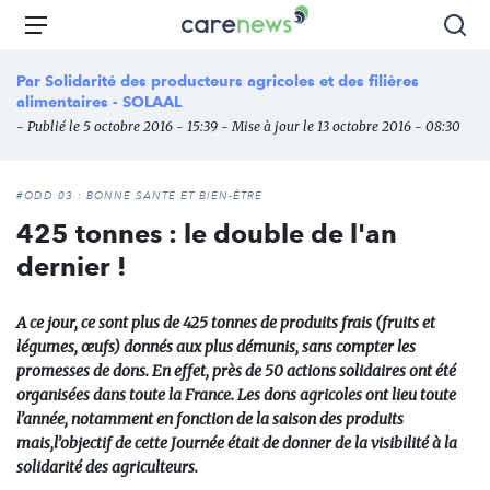
Aller
Carenews,
Menu
Rec
au
Le
contenu
média
Par
Solidarité des producteurs agricoles et des filières
principal
des
alimentaires - SOLAAL
acteurs
- Publié le 5 octobre 2016 - 15:39 - Mise à jour le 13 octobre 2016 - 08:30
de
l'engagement
#ODD 03 : BONNE SANTÉ ET BIEN-ÊTRE
425 tonnes : le double de l'an
dernier !
A ce jour, ce sont plus de 425 tonnes de produits frais (fruits et
légumes, œufs) donnés aux plus démunis, sans compter les
promesses de dons. En effet, près de 50 actions solidaires ont été
organisées dans toute la France. Les dons agricoles ont lieu toute
l’année, notamment en fonction de la saison des produits
mais,l’objectif de cette Journée était de donner de la visibilité à la
solidarité des agriculteurs.