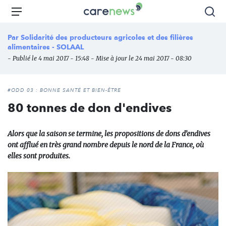
Aller
Carenews,
Menu
Rec
au
Le
contenu
média
Par
Solidarité des producteurs agricoles et des filières
principal
des
alimentaires - SOLAAL
acteurs
- Publié le 4 mai 2017 - 15:48 - Mise à jour le 24 mai 2017 - 08:30
de
l'engagement
#ODD 03 : BONNE SANTÉ ET BIEN-ÊTRE
80 tonnes de don d'endives
Alors que la saison se termine, les propositions de dons d’endives
ont afflué en très grand nombre depuis le nord de la France, où
elles sont produites.