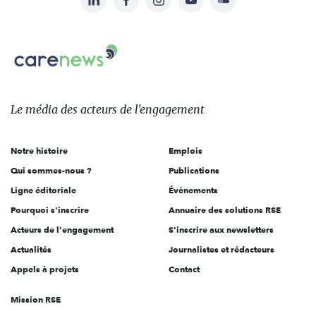
Suivez-
nous
Carenews,
sur:
Le
média
des
Le média
des acteurs
de l'engagement
acteurs
de
Notre histoire
Emplois
l'engagement
Qui sommes-nous ?
Publications
Ligne éditoriale
Évènements
Pourquoi s'inscrire
Annuaire des solutions RSE
Acteurs de l'engagement
S'inscrire aux newsletters
Actualités
Journalistes et rédacteurs
Appels à projets
Contact
Mission RSE