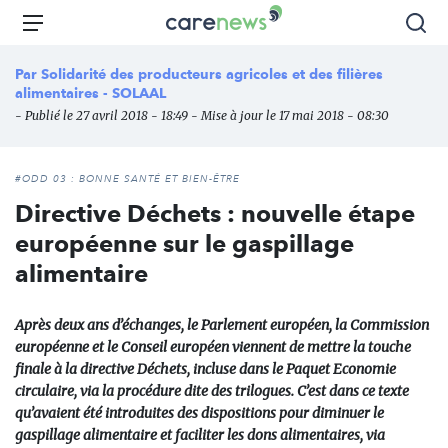
Aller
Carenews,
Menu
Rec
au
Le
contenu
média
Par
Solidarité des producteurs agricoles et des filières
principal
des
alimentaires - SOLAAL
acteurs
- Publié le 27 avril 2018 - 18:49 - Mise à jour le 17 mai 2018 - 08:30
de
l'engagement
#ODD 03 : BONNE SANTÉ ET BIEN-ÊTRE
Directive Déchets : nouvelle étape
européenne sur le gaspillage
alimentaire
Après deux ans d’échanges, le Parlement européen, la Commission
européenne et le Conseil européen viennent de mettre la touche
finale à la directive Déchets, incluse dans le Paquet Economie
circulaire, via la procédure dite des trilogues. C’est dans ce texte
qu’avaient été introduites des dispositions pour diminuer le
gaspillage alimentaire et faciliter les dons alimentaires, via