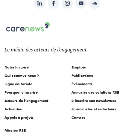
LinkedIn
Facebook
Instagram
YouTube
Soundcloud
Suivez-
nous
Carenews,
sur:
Le
média
des
Le média
des acteurs
de l'engagement
acteurs
de
Notre histoire
Emplois
l'engagement
Qui sommes-nous ?
Publications
Ligne éditoriale
Évènements
Pourquoi s'inscrire
Annuaire des solutions RSE
Acteurs de l'engagement
S'inscrire aux newsletters
Actualités
Journalistes et rédacteurs
Appels à projets
Contact
Mission RSE