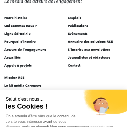
Le média
des acteurs
de l'engagement
acteurs
de
Notre histoire
Emplois
l'engagement
Qui sommes-nous ?
Publications
Ligne éditoriale
Évènements
Pourquoi s'inscrire
Annuaire des solutions RSE
Acteurs de l'engagement
S'inscrire aux newsletters
Actualités
Journalistes et rédacteurs
Appels à projets
Contact
Mission RSE
Le kit média Carenews
Groupe AEF
Salut c'est nous...
AEF info
les Cookies !
Novethic
On a attendu d'être sûrs que le contenu de
PRODURABLE
ce site vous intéresse avant de vous
Inclusiv Day
déranger, mais on aimerait bien vous accompagner pendant votre