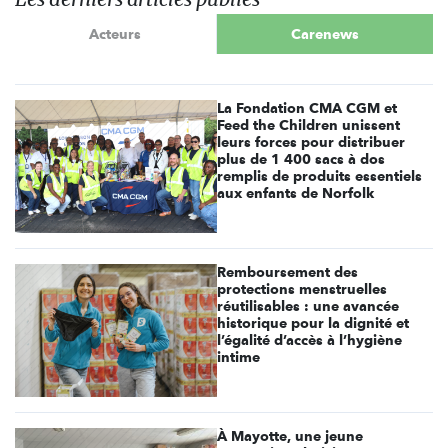
Acteurs
Carenews
La Fondation CMA CGM et
Feed the Children unissent
leurs forces pour distribuer
plus de 1 400 sacs à dos
remplis de produits essentiels
aux enfants de Norfolk
Remboursement des
protections menstruelles
réutilisables : une avancée
historique pour la dignité et
l’égalité d’accès à l’hygiène
intime
À Mayotte, une jeune