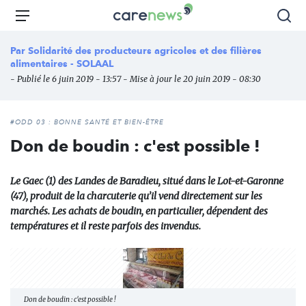
Aller
Carenews,
Menu
Rec
au
Le
contenu
média
Par
Solidarité des producteurs agricoles et des filières
principal
des
alimentaires - SOLAAL
acteurs
- Publié le 6 juin 2019 - 13:57 - Mise à jour le 20 juin 2019 - 08:30
de
l'engagement
#ODD 03 : BONNE SANTÉ ET BIEN-ÊTRE
Don de boudin : c'est possible !
Le Gaec (1) des Landes de Baradieu, situé dans le Lot-et-Garonne
(47), produit de la charcuterie qu’il vend directement sur les
marchés. Les achats de boudin, en particulier, dépendent des
températures et il reste parfois des invendus.
Don de boudin : c'est possible !