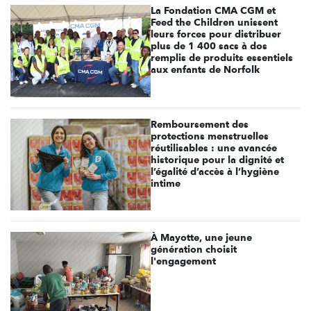
La Fondation CMA CGM et
Feed the Children unissent
leurs forces pour distribuer
plus de 1 400 sacs à dos
remplis de produits essentiels
aux enfants de Norfolk
Remboursement des
protections menstruelles
réutilisables : une avancée
historique pour la dignité et
l’égalité d’accès à l’hygiène
intime
À Mayotte, une jeune
génération choisit
l'engagement