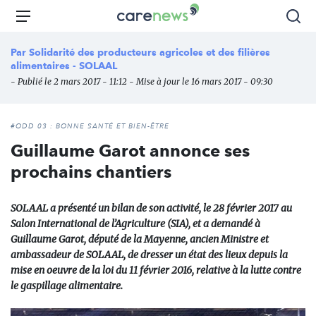
Aller
Carenews,
Menu
Rec
au
Le
contenu
média
Par
Solidarité des producteurs agricoles et des filières
principal
des
alimentaires - SOLAAL
acteurs
- Publié le 2 mars 2017 - 11:12 - Mise à jour le 16 mars 2017 - 09:30
de
l'engagement
#ODD 03 : BONNE SANTÉ ET BIEN-ÊTRE
Guillaume Garot annonce ses
prochains chantiers
SOLAAL a présenté un bilan de son activité, le 28 février 2017 au
Salon International de l’Agriculture (SIA), et a demandé à
Guillaume Garot, député de la Mayenne, ancien Ministre et
ambassadeur de SOLAAL, de dresser un état des lieux depuis la
mise en oeuvre de la loi du 11 février 2016, relative à la lutte contre
le gaspillage alimentaire.