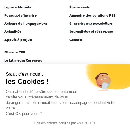
Ligne éditoriale
Évènements
Pourquoi s'inscrire
Annuaire des solutions RSE
Acteurs de l'engagement
S'inscrire aux newsletters
Actualités
Journalistes et rédacteurs
Appels à projets
Contact
Mission RSE
Le kit média Carenews
Groupe AEF
Salut c'est nous...
AEF info
les Cookies !
Novethic
On a attendu d'être sûrs que le contenu de
PRODURABLE
ce site vous intéresse avant de vous
Inclusiv Day
déranger, mais on aimerait bien vous accompagner pendant votre
visite...
C'est OK pour vous ?
CGV
Données personnelles
Mentions légales
2025-2026 Tout droits réservés
Consentements certifiés par