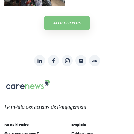
AFFICHER PLUS
LinkedIn
Facebook
Instagram
YouTube
Soundcloud
Suivez-
nous
Carenews,
sur:
Le
média
des
Le média
des acteurs
de l'engagement
acteurs
de
Notre histoire
Emplois
l'engagement
Qui sommes-nous ?
Publications