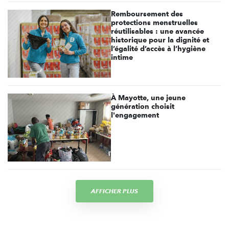
Remboursement des
protections menstruelles
réutilisables : une avancée
historique pour la dignité et
l’égalité d’accès à l’hygiène
intime
À Mayotte, une jeune
génération choisit
l'engagement
AFFICHER PLUS