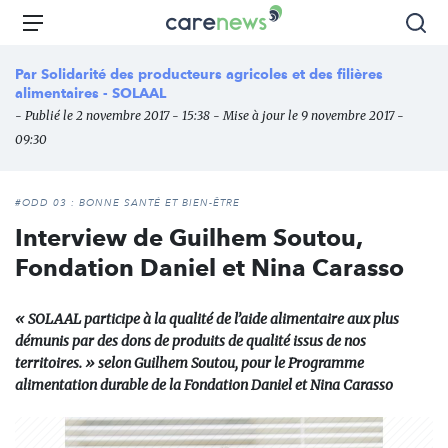
Aller
Carenews,
Menu
Rec
au
Le
contenu
média
Par
Solidarité des producteurs agricoles et des filières
principal
des
alimentaires - SOLAAL
acteurs
- Publié le 2 novembre 2017 - 15:38 - Mise à jour le 9 novembre 2017 -
de
09:30
l'engagement
#ODD 03 : BONNE SANTÉ ET BIEN-ÊTRE
Interview de Guilhem Soutou,
Fondation Daniel et Nina Carasso
« SOLAAL participe à la qualité de l’aide alimentaire aux plus
démunis par des dons de produits de qualité issus de nos
territoires. » selon Guilhem Soutou, pour le Programme
alimentation durable de la Fondation Daniel et Nina Carasso