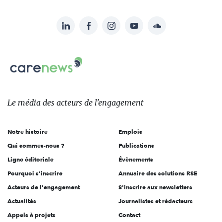
LinkedIn
Facebook
Instagram
YouTube
Soundcloud
Suivez-
nous
Carenews,
sur:
Le
média
des
Le média
des acteurs
de l'engagement
acteurs
de
Notre histoire
Emplois
l'engagement
Qui sommes-nous ?
Publications
Ligne éditoriale
Évènements
Pourquoi s'inscrire
Annuaire des solutions RSE
Acteurs de l'engagement
S'inscrire aux newsletters
Actualités
Journalistes et rédacteurs
Appels à projets
Contact