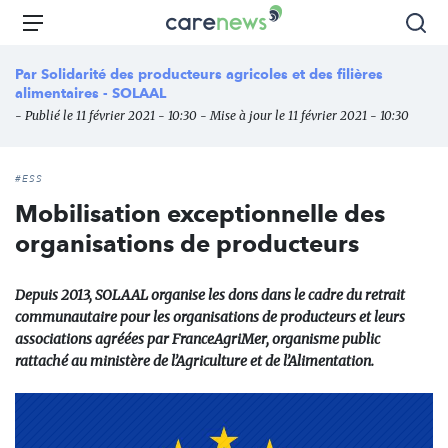
Aller
Carenews,
Menu
Rec
au
Le
contenu
média
Par
Solidarité des producteurs agricoles et des filières
principal
des
alimentaires - SOLAAL
acteurs
- Publié le 11 février 2021 - 10:30 - Mise à jour le 11 février 2021 - 10:30
de
l'engagement
#ESS
Mobilisation exceptionnelle des
organisations de producteurs
Depuis 2013, SOLAAL organise les dons dans le cadre du retrait
communautaire pour les organisations de producteurs et leurs
associations agréées par FranceAgriMer, organisme public
rattaché au ministère de l’Agriculture et de l’Alimentation.