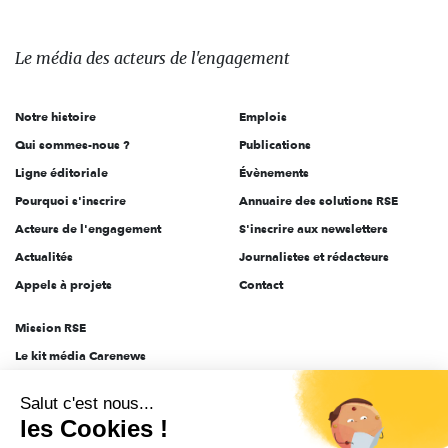
Le
média
des
Le média
des acteurs
de l'engagement
acteurs
de
Notre histoire
Emplois
l'engagement
Qui sommes-nous ?
Publications
Ligne éditoriale
Évènements
Pourquoi s'inscrire
Annuaire des solutions RSE
Acteurs de l'engagement
S'inscrire aux newsletters
Actualités
Journalistes et rédacteurs
Appels à projets
Contact
Mission RSE
Le kit média Carenews
Groupe AEF
Salut c'est nous...
AEF info
les Cookies !
Novethic