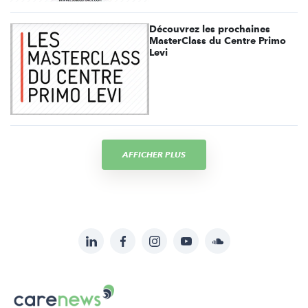
Découvrez les prochaines
MasterClass du Centre Primo
Levi
AFFICHER PLUS
LinkedIn
Facebook
Instagram
YouTube
Soundcloud
Suivez-
nous
Carenews,
sur: