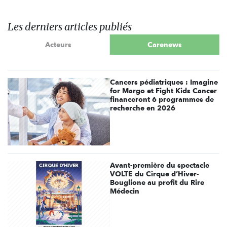
Les derniers articles publiés
Acteurs
Carenews
Cancers pédiatriques : Imagine
for Margo et Fight Kids Cancer
financeront 6 programmes de
recherche en 2026
Avant-première du spectacle
VOLTE du Cirque d’Hiver-
Bouglione au profit du Rire
Médecin