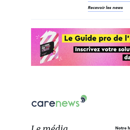
Recevoir les news
Carenews,
Le
média
des
acteurs
Le média
Notre h