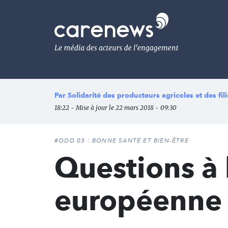
Aller
au
Carenews,
contenu
Le
principal
média
des
acteurs
de
l'engagement
Par
Solidarité des producteurs agricoles et des fi
18:22 - Mise à jour le 22 mars 2018 - 09:30
#ODD 03 : BONNE SANTÉ ET BIEN-ÊTRE
Questions à
européenne 