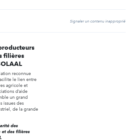
t
Signaler un contenu inapproprié
 producteurs
 filières
 SOLAAL
iation reconnue
acilite le lien entre
res agricole et
ciations d’aide
emble un grand
s issues des
striel, de la grande
darité des
et des filières
L