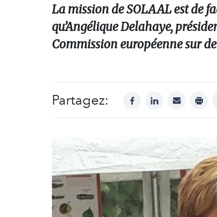
La mission de SOLAAL est de faci
qu’Angélique Delahaye, présiden
Commission européenne sur deux
Partagez:
facebook
linkedin
mail
print