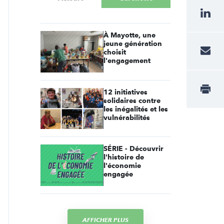
À Mayotte, une
jeune génération
choisit
l'engagement
12 initiatives
solidaires contre
les inégalités et les
vulnérabilités
SÉRIE - Découvrir
l'histoire de
l'économie
engagée
AFFICHER PLUS