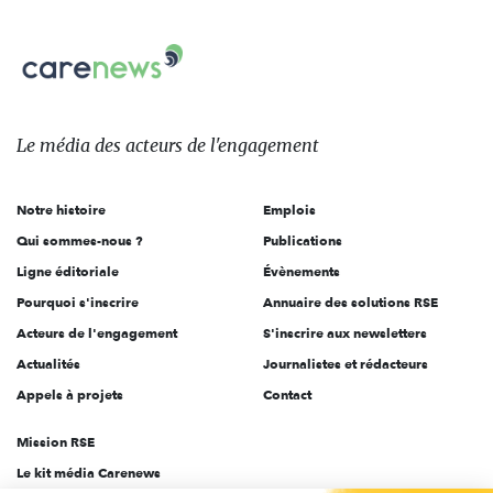
nous
Carenews,
sur:
Le
média
des
Le média
des acteurs
de l'engagement
acteurs
de
Notre histoire
Emplois
l'engagement
Qui sommes-nous ?
Publications
Ligne éditoriale
Évènements
Pourquoi s'inscrire
Annuaire des solutions RSE
Acteurs de l'engagement
S'inscrire aux newsletters
Actualités
Journalistes et rédacteurs
Appels à projets
Contact
Mission RSE
Le kit média Carenews