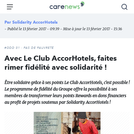
Aller
Carenews,
Menu
Rec
au
Le
contenu
média
Par
Solidarity AccorHotels
principal
des
- Publié le 13 février 2017 - 09:39 - Mise à jour le 13 février 2017 - 15:36
acteurs
de
l'engagement
#ODD 01 : PAS DE PAUVRETÉ
Avec Le Club AccorHotels, faites
rimer fidélité avec solidarité !
Être solidaire grâce à ses points Le Club AccorHotels, c’est possible !
Le programme de fidélité du Groupe offre la possibilité à ses
membres de transformer leurs points Rewards en dons financiers
au profit de projets soutenus par Solidarity AccorHotels !