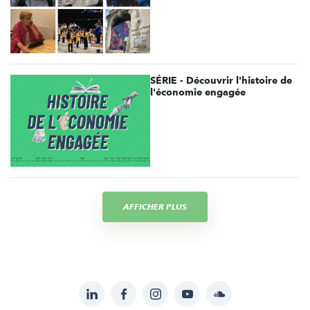
SÉRIE - Découvrir l'histoire de
l'économie engagée
AFFICHER PLUS
LinkedIn
Facebook
Instagram
YouTube
Soundcloud
Suivez-