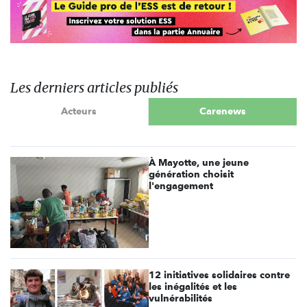
Les derniers articles publiés
Acteurs
Carenews
À Mayotte, une jeune
génération choisit
l'engagement
12 initiatives solidaires contre
les inégalités et les
vulnérabilités