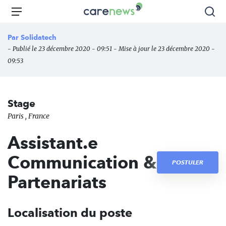
Aller
Carenews,
Menu
Rec
au
Le
contenu
média
Par
Solidatech
principal
des
- Publié le 23 décembre 2020 - 09:51 - Mise à jour le 23 décembre 2020 -
acteurs
09:53
de
l'engagement
Stage
Paris , France
Assistant.e
Communication &
POSTULER
Partenariats
Localisation du poste