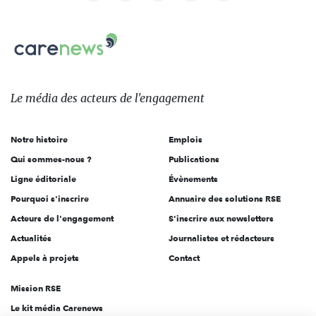
nous
Carenews,
sur:
Le
média
des
Le média
des acteurs
de l'engagement
acteurs
de
Notre histoire
Emplois
l'engagement
Qui sommes-nous ?
Publications
Ligne éditoriale
Évènements
Pourquoi s'inscrire
Annuaire des solutions RSE
Acteurs de l'engagement
S'inscrire aux newsletters
Actualités
Journalistes et rédacteurs
Appels à projets
Contact
Mission RSE
Le kit média Carenews