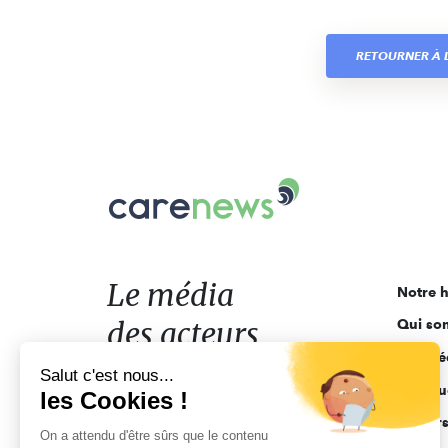
RETOURNER À L
Carenews,
Le
média
des
acteurs
Le média
Notre h
de
des acteurs
Qui so
l'engagement
Ligne é
de l'engagement
Salut c'est nous...
Pourquo
les Cookies !
Acteur
On a attendu d'être sûrs que le contenu