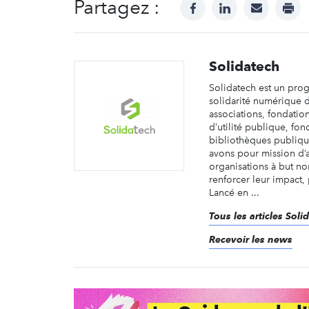
Partagez :
facebook
linkedin
mail
prin
Solidatech
Solidatech est un pr
solidarité numérique 
associations, fondatio
d’utilité publique, fon
bibliothèques publiqu
avons pour mission d’
organisations à but non
renforcer leur impact,
Lancé en ...
Tous les articles Soli
Recevoir les news