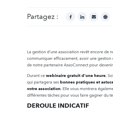
Partagez :
facebook
linkedin
mail
prin
La gestion d’une association revêt encore de 
communiquer efficacement, avoir une gestion co
de notre partenaire AssoConnect pour devenir u
Durant ce
webinaire gratuit d'une heure
, S
qui partagera ses
bonnes pratiques et astuc
votre association
. Elle vous montrera égale
différentes tâches pour vous faire gagner du t
DEROULE INDICATIF