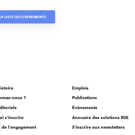
A LISTE DES ÉVÈNEMENTS
istoire
Emplois
mmes-nous ?
Publications
ditoriale
Évènements
i s'inscrire
Annuaire des solutions RSE
s de l'engagement
S'inscrire aux newsletters