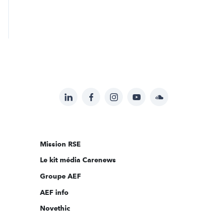
LinkedIn
Facebook
Instagram
YouTube
Soundcloud
Suivez-
nous
sur:
Mission RSE
Le kit média Carenews
Groupe AEF
AEF info
Novethic