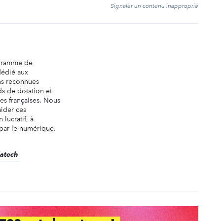
t
Signaler un contenu inapproprié
ogramme de
dédié aux
ns reconnues
ds de dotation et
es françaises. Nous
aider ces
 lucratif, à
 par le numérique.
datech