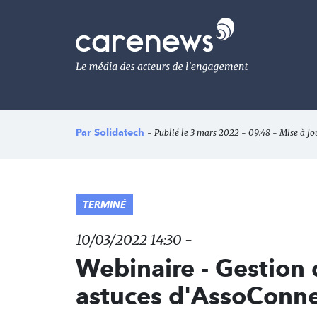
Aller
au
Carenews,
contenu
Le
principal
média
des
acteurs
de
l'engagement
Par
Solidatech
- Publié le 3 mars 2022 - 09:48 - Mise à jo
TERMINÉ
10/03/2022 14:30 -
Webinaire - Gestion d
astuces d'AssoConn