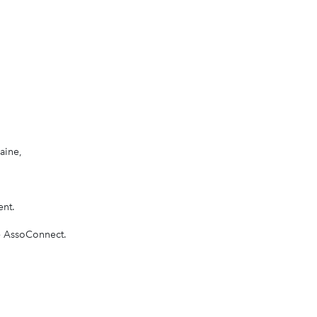
aine,
ent.
ne AssoConnect.