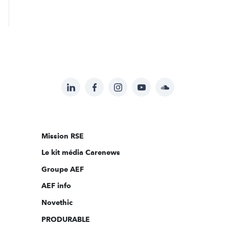
LinkedIn
Facebook
Instagram
YouTube
Soundcloud
Suivez-
nous
sur:
Mission RSE
Le kit média Carenews
Groupe AEF
AEF info
Novethic
PRODURABLE