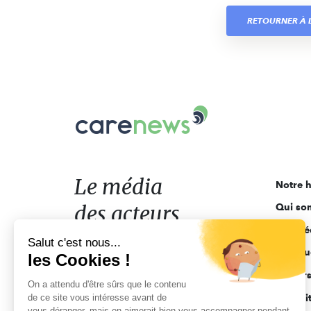
RETOURNER À L
Carenews,
Le
média
des
acteurs
Le média
Notre h
de
des acteurs
Qui so
l'engagement
Ligne é
de l'engagement
Salut c'est nous...
Pourquo
les Cookies !
Acteur
On a attendu d'être sûrs que le contenu
de ce site vous intéresse avant de
Actuali
vous déranger, mais on aimerait bien vous accompagner pendant