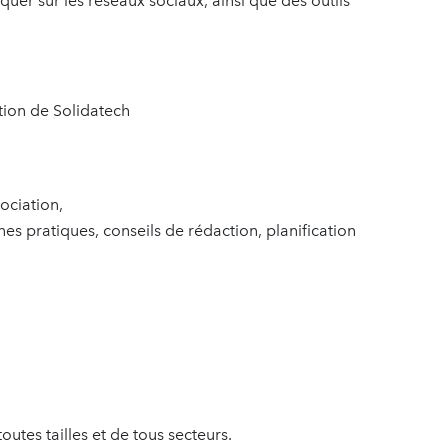
uer sur les réseaux sociaux, ainsi que des outils
tion de Solidatech
ociation,
es pratiques, conseils de rédaction, planification
outes tailles et de tous secteurs.