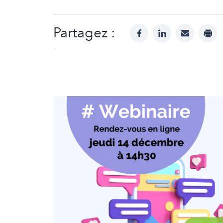
Partagez :
facebook
linkedin
mail
prin