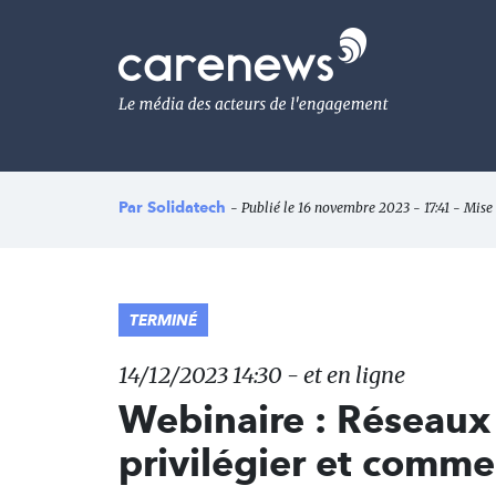
Aller
au
Carenews,
contenu
Le
principal
média
des
acteurs
de
l'engagement
Par
Solidatech
- Publié le 16 novembre 2023 - 17:41 - Mise
TERMINÉ
14/12/2023 14:30 - et en ligne
Webinaire : Réseaux 
privilégier et commen