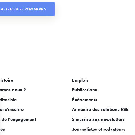
A LISTE DES ÉVÈNEMENTS
istoire
Emplois
mmes-nous ?
Publications
ditoriale
Évènements
i s'inscrire
Annuaire des solutions RSE
s de l'engagement
S'inscrire aux newsletters
tés
Journalistes et rédacteurs