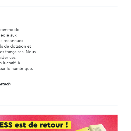
ogramme de
dédié aux
ns reconnues
ds de dotation et
es françaises. Nous
aider ces
 lucratif, à
 par le numérique.
datech