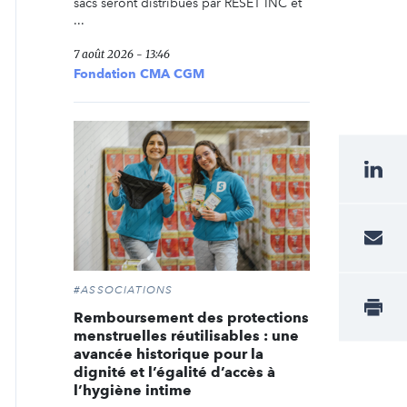
sacs seront distribués par RESET INC et
...
7 août 2026 - 13:46
Fondation CMA CGM
#ASSOCIATIONS
Remboursement des protections
menstruelles réutilisables : une
avancée historique pour la
dignité et l’égalité d’accès à
l’hygiène intime