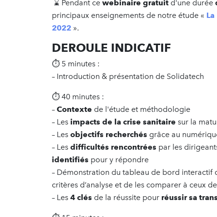
⌛️ Pendant ce
webinaire gratuit
d'une durée
principaux enseignements de notre étude «
La
2022
».
DEROULE INDICATIF
⏱ 5 minutes :
– Introduction & présentation de Solidatech
⏱ 40 minutes :
–
Contexte
de l'étude et méthodologie
– Les
impacts de la crise sanitaire
sur la matu
– Les
objectifs recherchés
grâce au numérique
– Les
difficultés rencontrées
par les dirigeants
identifiés
pour y répondre
– Démonstration du tableau de bord interactif qu
critères d’analyse et de les comparer à ceux d
– Les
4 clés
de la réussite pour
réussir sa tra