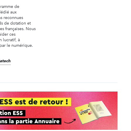
ogramme de
dédié aux
ns reconnues
ds de dotation et
es françaises. Nous
aider ces
 lucratif, à
 par le numérique.
datech