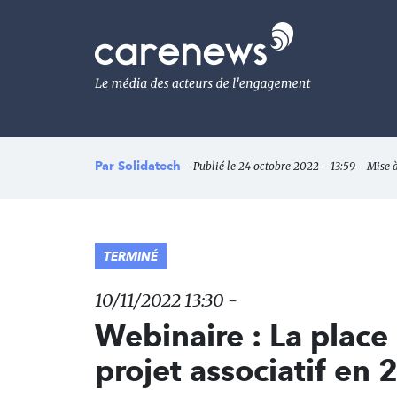
Aller
au
Carenews,
contenu
Le
principal
média
des
acteurs
de
l'engagement
Par
Solidatech
- Publié le 24 octobre 2022 - 13:59 - Mise à
TERMINÉ
10/11/2022 13:30 -
Webinaire : La place
projet associatif en