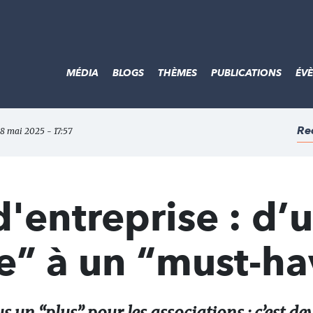
MÉDIA
BLOGS
THÈMES
PUBLICATIONS
ÉV
Re
28 mai 2025 - 17:57
'entreprise : d’
e” à un “must-h