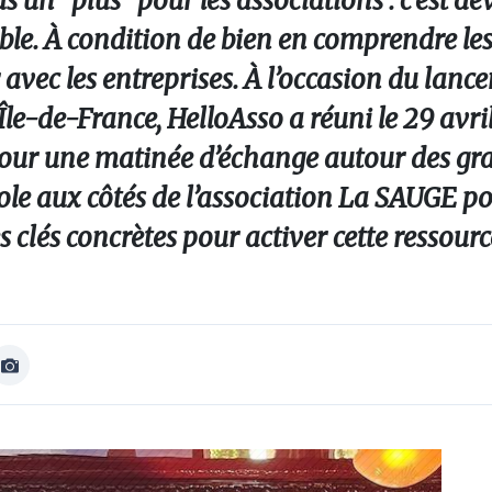
s un “plus” pour les associations : c’est d
. À condition de bien en comprendre les 
avec les entreprises. À l’occasion du lanc
e-de-France, HelloAsso a réuni le 29 avri
 pour une matinée d’échange autour des gr
role aux côtés de l’association La SAUGE p
clés concrètes pour activer cette ressource
Afficher
Image