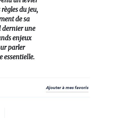
evenu un levier
règles du jeu,
ement de sa
l dernier une
ands enjeux
our parler
 essentielle.
Ajouter à mes favoris