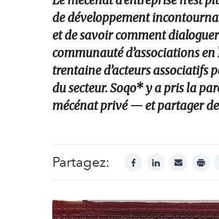
Le mécénat d’entreprise n’est plu
de développement incontournable
et de savoir comment dialoguer 
communauté d’associations en Îl
trentaine d’acteurs associatifs
du secteur. Soqo* y a pris la pa
mécénat privé — et partager des 
Partagez:
facebook
linkedin
mail
print