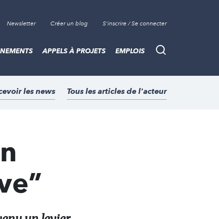
Newsletter
Créer un blog
S'inscrire / Se connecter
ÈNEMENTS
APPELS À PROJETS
EMPLOIS
Recherche
cevoir les news
Tous les articles de l'acteur
un
ave”