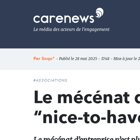
Aller
au
Carenews,
contenu
Le
principal
média
des
acteurs
de
l'engagement
Par
Soqo*
- Publié le 28 mai 2025 - 17:48 - Mise à jour le 
#ASSOCIATIONS
Le mécénat d
“nice-to-hav