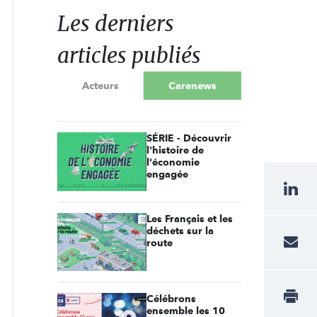
Les derniers
articles publiés
Acteurs
Carenews
SÉRIE - Découvrir
l'histoire de
l'économie
engagée
Les Français et les
déchets sur la
route
Célébrons
ensemble les 10