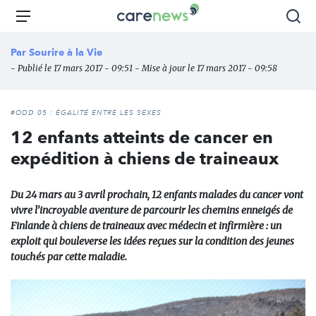
Aller
Carenews,
Menu
Rec
au
Le
contenu
média
Par
Sourire à la Vie
principal
des
- Publié le 17 mars 2017 - 09:51 - Mise à jour le 17 mars 2017 - 09:58
acteurs
de
l'engagement
#ODD 05 : ÉGALITÉ ENTRE LES SEXES
12 enfants atteints de cancer en
expédition à chiens de traineaux
Du 24 mars au 3 avril prochain, 12 enfants malades du cancer vont
vivre l’incroyable aventure de parcourir les chemins enneigés de
Finlande à chiens de traineaux avec médecin et infirmière : un
exploit qui bouleverse les idées reçues sur la condition des jeunes
touchés par cette maladie.