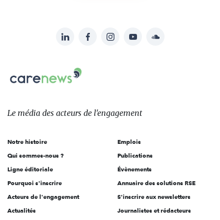
LinkedIn
Facebook
Instagram
YouTube
Soundcloud
Suivez-
nous
Carenews,
sur:
Le
média
des
Le média
des acteurs
de l'engagement
acteurs
de
Notre histoire
Emplois
l'engagement
Qui sommes-nous ?
Publications
Ligne éditoriale
Évènements
Pourquoi s'inscrire
Annuaire des solutions RSE
Acteurs de l'engagement
S'inscrire aux newsletters
Actualités
Journalistes et rédacteurs