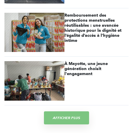
Remboursement des
protections menstruelles
réutilisables : une avancée
historique pour la dignité et
l’égalité d’accès à l’hygiène
intime
À Mayotte, une jeune
génération choisit
l'engagement
AFFICHER PLUS