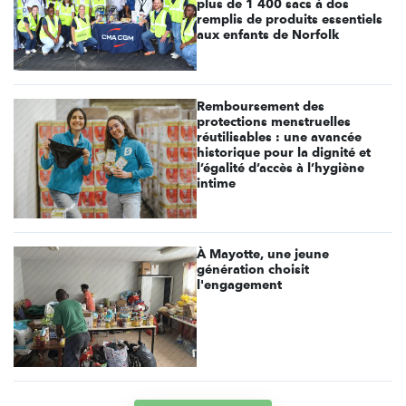
plus de 1 400 sacs à dos
remplis de produits essentiels
aux enfants de Norfolk
Remboursement des
protections menstruelles
réutilisables : une avancée
historique pour la dignité et
l’égalité d’accès à l’hygiène
intime
À Mayotte, une jeune
génération choisit
l'engagement