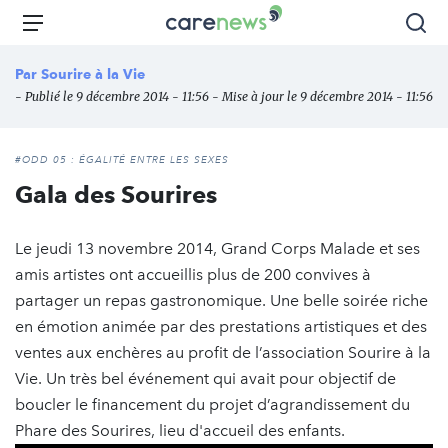
Aller
Carenews,
Menu
Rec
au
Le
contenu
média
Par
Sourire à la Vie
principal
des
- Publié le 9 décembre 2014 - 11:56 - Mise à jour le 9 décembre 2014 - 11:56
acteurs
de
l'engagement
#ODD 05 : ÉGALITÉ ENTRE LES SEXES
Gala des Sourires
Le jeudi 13 novembre 2014, Grand Corps Malade et ses
amis artistes ont accueillis plus de 200 convives à
partager un repas gastronomique. Une belle soirée riche
en émotion animée par des prestations artistiques et des
ventes aux enchères au profit de l’association Sourire à la
Vie. Un très bel événement qui avait pour objectif de
boucler le financement du projet d’agrandissement du
Phare des Sourires, lieu d'accueil des enfants.