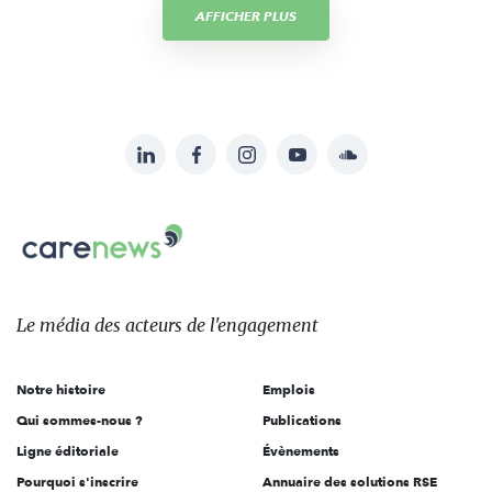
AFFICHER PLUS
LinkedIn
Facebook
Instagram
YouTube
Soundcloud
Suivez-
nous
Carenews,
sur:
Le
média
des
Le média
des acteurs
de l'engagement
acteurs
de
Notre histoire
Emplois
l'engagement
Qui sommes-nous ?
Publications
Ligne éditoriale
Évènements
Pourquoi s'inscrire
Annuaire des solutions RSE