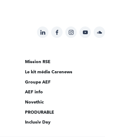
LinkedIn
Facebook
Instagram
YouTube
Soundcloud
Suivez-
nous
sur:
Mission RSE
Le kit média Carenews
Groupe AEF
AEF info
Novethic
PRODURABLE
Inclusiv Day