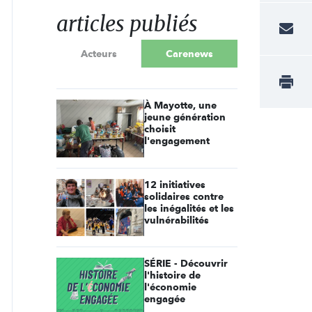
articles publiés
Acteurs
Carenews
À Mayotte, une
jeune génération
choisit
l'engagement
12 initiatives
solidaires contre
les inégalités et les
vulnérabilités
SÉRIE - Découvrir
l'histoire de
l'économie
engagée