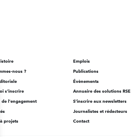
istoire
Emplois
mmes-nous ?
Publications
ditoriale
Évènements
i s'inscrire
Annuaire des solutions RSE
s de l'engagement
S'inscrire aux newsletters
tés
Journalistes et rédacteurs
à projets
Contact