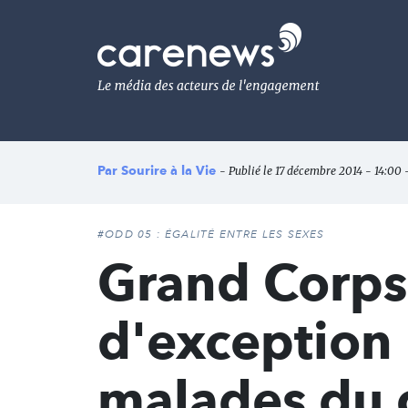
Aller
au
Carenews,
contenu
Le
principal
média
des
acteurs
de
l'engagement
Par
Sourire à la Vie
- Publié le 17 décembre 2014 - 14:00 -
#ODD 05 : ÉGALITÉ ENTRE LES SEXES
Grand Corps
d'exception 
malades du 