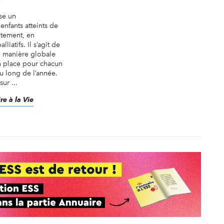
e
se un
fants atteints de
itement, en
liatifs. Il s’agit de
 manière globale
en place pour chacun
au long de l’année.
sur ...
re à la Vie