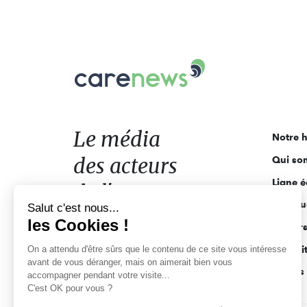
Carenews,
Le
média
des
acteurs
Le média
Notre h
de
des acteurs
Qui so
l'engagement
Ligne é
de l'engagement
Salut c'est nous...
Pourquo
les Cookies !
Acteur
On a attendu d'être sûrs que le contenu
de ce site vous intéresse avant de
Actuali
vous déranger, mais on aimerait bien vous accompagner pendant
Appels 
votre visite...
C'est OK pour vous ?