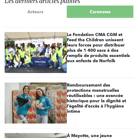
Les derniers articles publiés
Acteurs
Carenews
La Fondation CMA CGM et
Feed the Children unissent
leurs forces pour distribuer
plus de 1 400 sacs à dos
remplis de produits essentiels
aux enfants de Norfolk
Remboursement des
protections menstruelles
réutilisables : une avancée
historique pour la dignité et
l’égalité d’accès à l’hygiène
intime
À Mayotte, une jeune