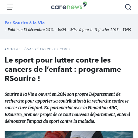
Aller
Carenews,
Menu
Rec
au
Le
contenu
média
Par
Sourire à la Vie
principal
des
- Publié le 10 décembre 2014 - 14:25 - Mise à jour le 11 février 2015 - 13:59
acteurs
de
l'engagement
#ODD 05 : ÉGALITÉ ENTRE LES SEXES
Le sport pour lutter contre les
cancers de l’enfant : programme
RSourire !
Sourire à la Vie a ouvert en 2014 son propre Département de
recherche pour apporter sa contribution à la recherche contre le
cancer chez l'enfant. En partenariat avec la Fondation ARC,
RSourire, premier projet de ce tout nouveau département, entend
démontrer l’impact du sport contre la maladie.