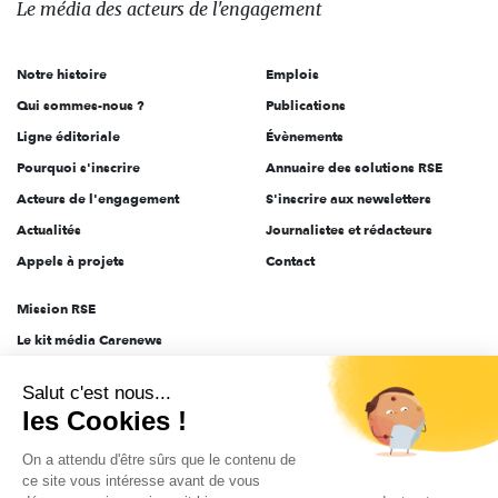
Le média
des acteurs
de l'engagement
acteurs
de
Notre histoire
Emplois
l'engagement
Qui sommes-nous ?
Publications
Ligne éditoriale
Évènements
Pourquoi s'inscrire
Annuaire des solutions RSE
Acteurs de l'engagement
S'inscrire aux newsletters
Actualités
Journalistes et rédacteurs
Appels à projets
Contact
Mission RSE
Le kit média Carenews
Groupe AEF
Salut c'est nous...
AEF info
les Cookies !
Novethic
On a attendu d'être sûrs que le contenu de
PRODURABLE
ce site vous intéresse avant de vous
Inclusiv Day