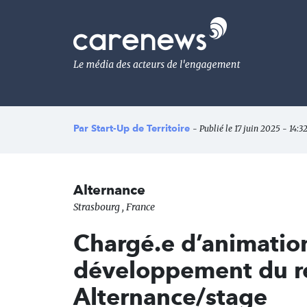
Aller
au
Carenews,
contenu
Le
principal
média
des
acteurs
de
l'engagement
Par
Start-Up de Territoire
- Publié le 17 juin 2025 - 14:3
Alternance
Strasbourg , France
Chargé.e d’animatio
développement du ré
Alternance/stage