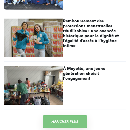
Remboursement des
protections menstruelles
réutilisables : une avancée
historique pour la dignité et
l’égalité d’accès à l’hygiène
intime
À Mayotte, une jeune
génération choisit
l'engagement
AFFICHER PLUS