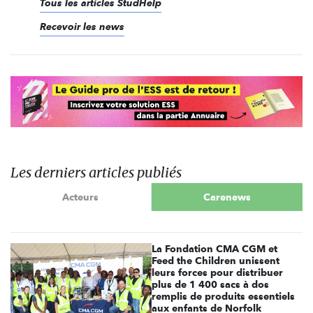
Tous les articles StudHelp
Recevoir les news
Les derniers articles publiés
Acteurs
Carenews
La Fondation CMA CGM et
Feed the Children unissent
leurs forces pour distribuer
plus de 1 400 sacs à dos
remplis de produits essentiels
aux enfants de Norfolk