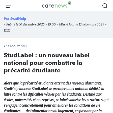
Aller
Carenews,
Menu
Rec
au
Le
contenu
média
Par
StudHelp
principal
des
- Publié le 10 décembre 2025 - 10:00 - Mise à jour le 12 décembre 2025 -
acteurs
17:22
de
l'engagement
#ASSOCIATIONS
StudLabel : un nouveau label
national pour combattre la
précarité étudiante
Alors que la précarité étudiante atteint des niveaux alarmants,
StudHelp lance le StudLabel, le premier label national dédié à la
lutte contre les difficultés vécues par les étudiants. Destiné aux
écoles, universités et entreprises, ce label valorise les structures qui
s’engagent concrètement pour améliorer les conditions de vie
étudiantes — de l’alimentation au logement, en passant par la