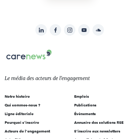
LinkedIn
Facebook
Instagram
YouTube
Soundcloud
Suivez-
nous
Carenews,
sur:
Le
média
des
Le média
des acteurs
de l'engagement
acteurs
de
Notre histoire
Emplois
l'engagement
Qui sommes-nous ?
Publications
Ligne éditoriale
Évènements
Pourquoi s'inscrire
Annuaire des solutions RSE
Acteurs de l'engagement
S'inscrire aux newsletters