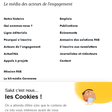
des
Le média
des acteurs
de l'engagement
acteurs
de
Notre histoire
Emplois
l'engagement
Qui sommes-nous ?
Publications
Ligne éditoriale
Évènements
Pourquoi s'inscrire
Annuaire des solutions RSE
Acteurs de l'engagement
S'inscrire aux newsletters
Actualités
Journalistes et rédacteurs
Appels à projets
Contact
Mission RSE
Le kit média Carenews
Groupe AEF
Salut c'est nous...
AEF info
les Cookies !
Novethic
On a attendu d'être sûrs que le contenu de
PRODURABLE
ce site vous intéresse avant de vous