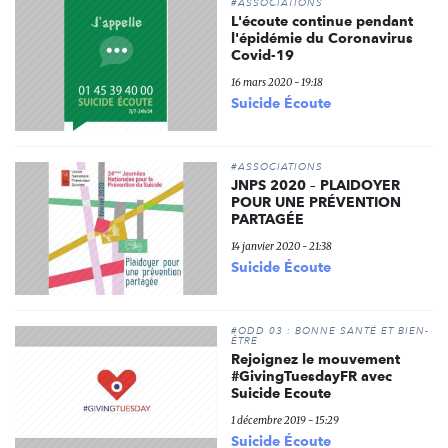
#ASSOCIATIONS
L'écoute continue pendant
l'épidémie du Coronavirus
Covid-19
16 mars 2020 - 19:18
Suicide Écoute
#ASSOCIATIONS
JNPS 2020 – PLAIDOYER
POUR UNE PRÉVENTION
PARTAGÉE
14 janvier 2020 - 21:38
Suicide Écoute
#ODD 03 : BONNE SANTÉ ET BIEN-
ÊTRE
Rejoignez le mouvement
#GivingTuesdayFR avec
Suicide Ecoute
1 décembre 2019 - 15:29
Suicide Écoute