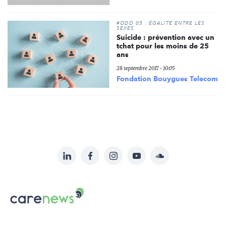
#ODD 05 : ÉGALITÉ ENTRE LES
SEXES
Suicide : prévention avec un
tchat pour les moins de 25
ans
28 septembre 2017 - 10:05
Fondation Bouygues Telecom
LinkedIn
Facebook
Instagram
YouTube
Soundcloud
Suivez-
nous
Carenews,
sur:
Le
média