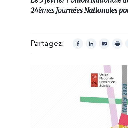
Le 5 février l’Union Nationale 
24èmes Journées Nationales pou
Partagez:
facebook
linkedin
mail
print