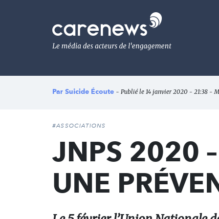
Aller
au
Carenews,
contenu
Le
principal
média
des
acteurs
de
l'engagement
Par
Suicide Écoute
- Publié le 14 janvier 2020 - 21:38 - M
#ASSOCIATIONS
JNPS 2020 
UNE PRÉVE