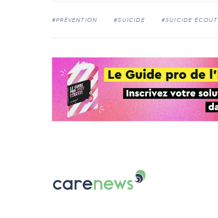
#PRÉVENTION
#SUICIDE
#SUICIDE ÉCOUT
Carenews,
Le
média
des