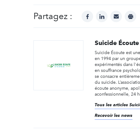
Partagez :
facebook
linkedin
mail
prin
Suicide Écoute
Suicide Écoute est un
en 1994 par un group
expérimentés dans l'é
en souffrance psychol
se consacre entièremen
du suicide. L’associat
écoute anonyme, apoli
aconfessionnelle, 24 he
Tous les articles Suic
Recevoir les news