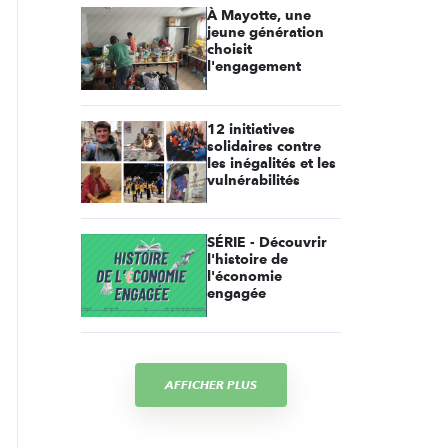
À Mayotte, une
jeune génération
choisit
l'engagement
12 initiatives
solidaires contre
les inégalités et les
vulnérabilités
SÉRIE - Découvrir
l'histoire de
l'économie
engagée
AFFICHER PLUS