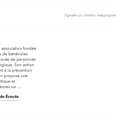
t
Signaler un contenu inapproprié
e association fondée
e de bénévoles
coute de personnes
ogique. Son action
t à la prévention
ion propose une
tique et
ures sur ...
ide Écoute