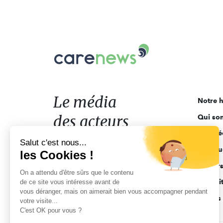
Carenews,
Le
média
des
acteurs
Le média
Notre h
de
des acteurs
Qui so
l'engagement
Ligne é
de l'engagement
Salut c'est nous...
Pourquo
les Cookies !
Acteur
On a attendu d'être sûrs que le contenu
Actuali
de ce site vous intéresse avant de
vous déranger, mais on aimerait bien vous accompagner pendant
Appels 
votre visite...
C'est OK pour vous ?