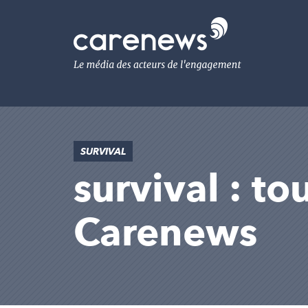
Aller
au
Carenews,
contenu
Le
principal
média
des
acteurs
de
l'engagement
SURVIVAL
survival : to
Carenews