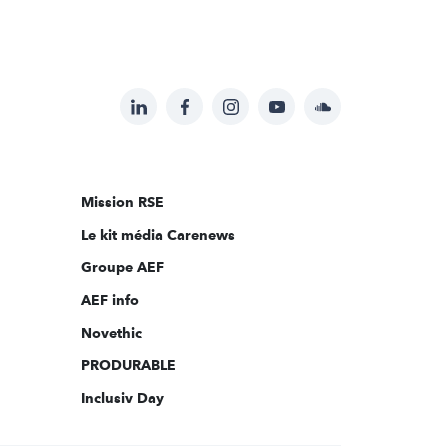
LinkedIn
Facebook
Instagram
YouTube
Soundcloud
Suivez-
nous
sur:
Mission RSE
Le kit média Carenews
Groupe AEF
AEF info
Novethic
PRODURABLE
Inclusiv Day