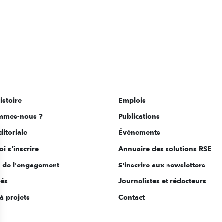
istoire
Emplois
mmes-nous ?
Publications
ditoriale
Évènements
i s'inscrire
Annuaire des solutions RSE
s de l'engagement
S'inscrire aux newsletters
tés
Journalistes et rédacteurs
à projets
Contact