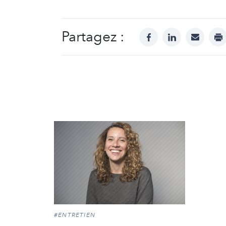
Partagez :
facebook
linkedin
mail
pr
#ENTRETIEN