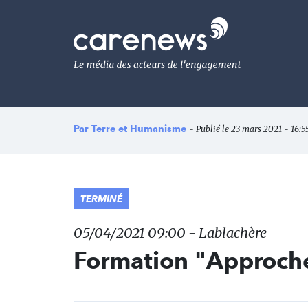
Aller
au
Carenews,
contenu
Le
principal
média
des
acteurs
de
l'engagement
Par
Terre et Humanisme
- Publié le 23 mars 2021 - 16:5
TERMINÉ
05/04/2021 09:00 - Lablachère
Formation "Approche