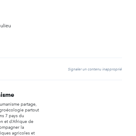
ulieu
t
Signaler un contenu inapproprié
nisme
 Humanisme partage,
’agroécologie partout
ns 7 pays du
n et d’Afrique de
ccompagner la
tiques agricoles et