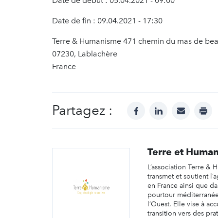
Date de début : 05.04.2021 - 09:00
Date de fin : 09.04.2021 - 17:30
Terre & Humanisme 471 chemin du mas de bea
07230, Lablachère
France
Partagez :
facebook
linkedin
mail
prin
Terre et Huma
L’association Terre &
transmet et soutient l
en France ainsi que da
pourtour méditerranée
l’Ouest. Elle vise à a
transition vers des pra