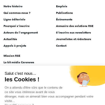
de
Notre histoire
Emplois
l'engagement
Qui sommes-nous ?
Publications
Ligne éditoriale
Évènements
Pourquoi s'inscrire
Annuaire des solutions RSE
Acteurs de l'engagement
S'inscrire aux newsletters
Actualités
Journalistes et rédacteurs
Appels à projets
Contact
Mission RSE
Le kit média Carenews
Groupe AEF
Salut c'est nous...
AEF info
les Cookies !
Novethic
On a attendu d'être sûrs que le contenu de
PRODURABLE
ce site vous intéresse avant de vous
Inclusiv Day
déranger, mais on aimerait bien vous accompagner pendant votre
visite...