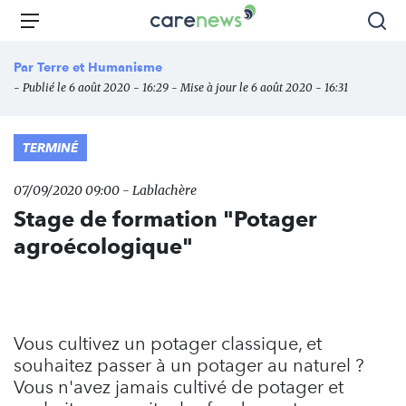
Aller
Carenews,
Menu
Rec
au
Le
contenu
média
Par
Terre et Humanisme
principal
des
- Publié le 6 août 2020 - 16:29 - Mise à jour le 6 août 2020 - 16:31
acteurs
de
l'engagement
TERMINÉ
07/09/2020 09:00 - Lablachère
Stage de formation "Potager
agroécologique"
Vous cultivez un potager classique, et
souhaitez passer à un potager au naturel ?
Vous n'avez jamais cultivé de potager et