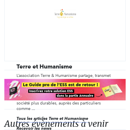
Terre et Humanisme
L’association Terre & Humanisme partage, transmet
et soutient l’agroécologie partout en France ainsi
que dans 7 pays du pourtour méditerranéen et
d’Afrique de l’Ouest. Elle vise à accompagner la
transition vers des pratiques agricoles et une
société plus durables, auprès des particuliers
comme ...
Tous les articles Terre et Humanisme
Autres évènements à venir
Recevoir les news