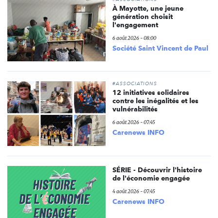
À Mayotte, une jeune
génération choisit
l'engagement
6 août 2026 - 08:00
Société Saint Vincent de Paul
#ASSOCIATIONS
12 initiatives solidaires
contre les inégalités et les
vulnérabilités
6 août 2026 - 07:45
Carenews INFO
SÉRIE - Découvrir l'histoire
de l'économie engagée
4 août 2026 - 07:45
Carenews INFO