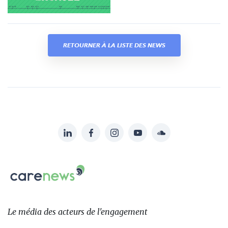
RETOURNER À LA LISTE DES NEWS
LinkedIn
Facebook
Instagram
YouTube
Soundcloud
Suivez-
nous
Carenews,
sur:
Le
média
des
Le média
des acteurs
de l'engagement
acteurs