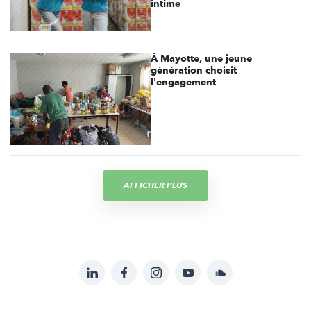
intime
À Mayotte, une jeune
génération choisit
l'engagement
AFFICHER PLUS
LinkedIn
Facebook
Instagram
YouTube
Soundcloud
Suivez-
nous