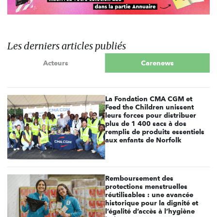
Les derniers articles publiés
Acteurs
Carenews
La Fondation CMA CGM et
Feed the Children unissent
leurs forces pour distribuer
plus de 1 400 sacs à dos
remplis de produits essentiels
aux enfants de Norfolk
Remboursement des
protections menstruelles
réutilisables : une avancée
historique pour la dignité et
l’égalité d’accès à l’hygiène