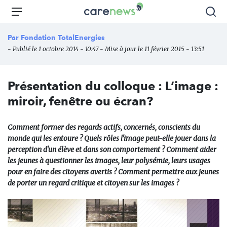
Aller
Carenews,
Menu
Rec
au
Le
contenu
média
Par
Fondation TotalEnergies
principal
des
- Publié le 1 octobre 2014 - 10:47 - Mise à jour le 11 février 2015 - 13:51
acteurs
de
l'engagement
Présentation du colloque : L’image :
miroir, fenêtre ou écran?
Comment former des regards actifs, concernés, conscients du
monde qui les entoure ? Quels rôles l'image peut-elle jouer dans la
perception d'un élève et dans son comportement ? Comment aider
les jeunes à questionner les images, leur polysémie, leurs usages
pour en faire des citoyens avertis ? Comment permettre aux jeunes
de porter un regard critique et citoyen sur les images ?