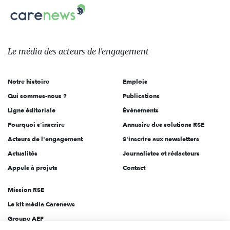
Carenews,
sur:
Le
média
des
Le média
des acteurs
de l'engagement
acteurs
de
Notre histoire
Emplois
l'engagement
Qui sommes-nous ?
Publications
Ligne éditoriale
Évènements
Pourquoi s'inscrire
Annuaire des solutions RSE
Acteurs de l'engagement
S'inscrire aux newsletters
Actualités
Journalistes et rédacteurs
Appels à projets
Contact
Mission RSE
Le kit média Carenews
Groupe AEF