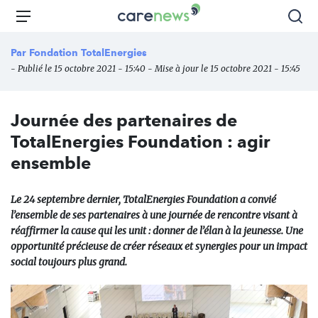
Aller
Carenews,
Menu
Rec
au
Le
contenu
média
Par
Fondation TotalEnergies
principal
des
- Publié le 15 octobre 2021 - 15:40 - Mise à jour le 15 octobre 2021 - 15:45
acteurs
de
l'engagement
Journée des partenaires de
TotalEnergies Foundation : agir
ensemble
Le 24 septembre dernier, TotalEnergies Foundation a convié
l’ensemble de ses partenaires à une journée de rencontre visant à
réaffirmer la cause qui les unit : donner de l’élan à la jeunesse. Une
opportunité précieuse de créer réseaux et synergies pour un impact
social toujours plus grand.