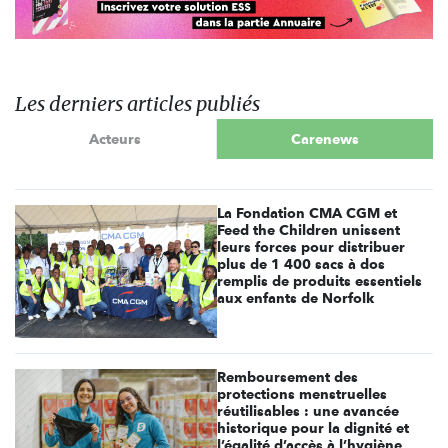
Les derniers articles publiés
Acteurs
Carenews
La Fondation CMA CGM et
Feed the Children unissent
leurs forces pour distribuer
plus de 1 400 sacs à dos
remplis de produits essentiels
aux enfants de Norfolk
Remboursement des
protections menstruelles
réutilisables : une avancée
historique pour la dignité et
l’égalité d’accès à l’hygiène