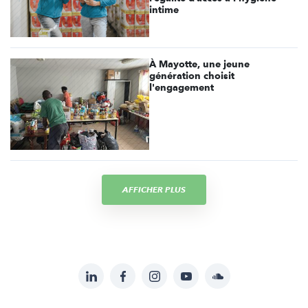
intime
À Mayotte, une jeune
génération choisit
l'engagement
AFFICHER PLUS
LinkedIn
Facebook
Instagram
YouTube
Soundcloud
Suivez-
nous