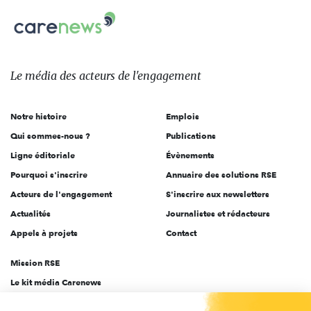
Carenews,
sur:
Le
média
des
Le média
des acteurs
de l'engagement
acteurs
de
Notre histoire
Emplois
l'engagement
Qui sommes-nous ?
Publications
Ligne éditoriale
Évènements
Pourquoi s'inscrire
Annuaire des solutions RSE
Acteurs de l'engagement
S'inscrire aux newsletters
Actualités
Journalistes et rédacteurs
Appels à projets
Contact
Mission RSE
Le kit média Carenews
Groupe AEF