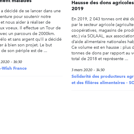
ment malades
Hausse des dons agricoles
2019
a décidé de se lancer dans une
venture pour soutenir notre
En 2019, 2 043 tonnes ont été 
et nous aider à réaliser de
par le secteur agricole (agriculte
x voeux. Il effectue un Tour de
coopératives, magasins de prod
avec un parcours de 2000km.
etc.) via SOLAAL, aux associatio
vélo et sans argent qu’il a décidé
d’aide alimentaire nationales hab
r à bien son projet. Le but
Ce volume est en hausse : plus 
de son périple est de ...
tonnes de dons par rapport au 
total de 2018 et représente ...
t 2020 - 16:30
-Wish France
3 mars 2020 - 14:30
Solidarité des producteurs agr
et des filières alimentaires - 