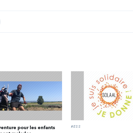
int
#ESS
enture pour les enfants