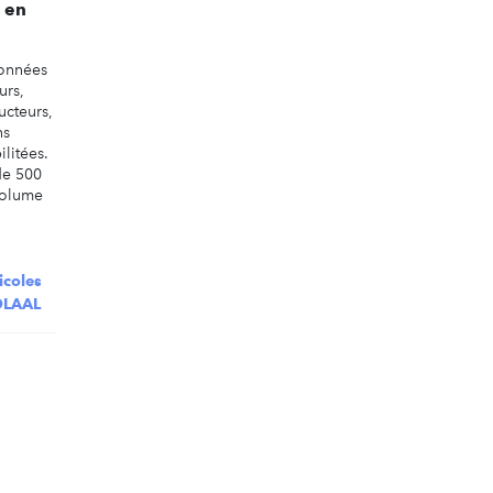
 en
données
urs,
ucteurs,
ns
ilitées.
de 500
volume
icoles
SOLAAL