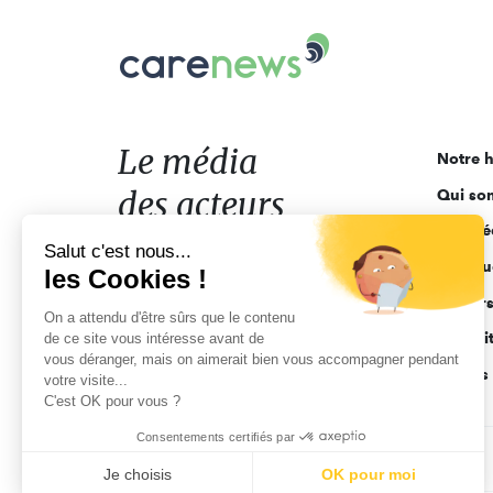
Carenews,
Le
média
des
acteurs
Le média
Notre h
de
des acteurs
Qui so
l'engagement
Ligne é
de l'engagement
Salut c'est nous...
Pourquo
les Cookies !
Acteur
On a attendu d'être sûrs que le contenu
Actuali
de ce site vous intéresse avant de
vous déranger, mais on aimerait bien vous accompagner pendant
Appels 
votre visite...
C'est OK pour vous ?
Consentements certifiés par
CGV
Données personnelles
Mentions légales
Je choisis
OK pour moi