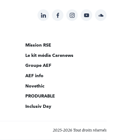
LinkedIn
Facebook
Instagram
YouTube
Soundcloud
Suivez-
nous
sur:
Mission RSE
Le kit média Carenews
Groupe AEF
AEF info
Novethic
PRODURABLE
Inclusiv Day
2025-2026 Tout droits réservés