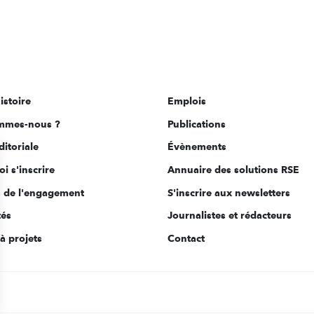
istoire
Emplois
mmes-nous ?
Publications
ditoriale
Évènements
i s'inscrire
Annuaire des solutions RSE
s de l'engagement
S'inscrire aux newsletters
tés
Journalistes et rédacteurs
à projets
Contact