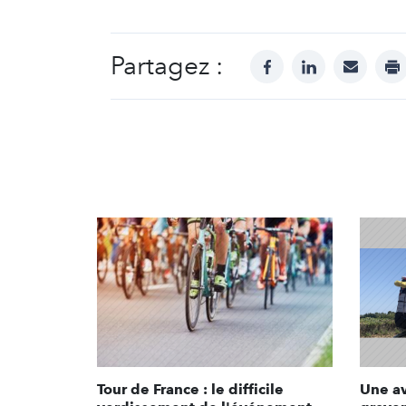
Partagez :
facebook
linkedin
mail
pr
Tour de France : le difficile
Une av