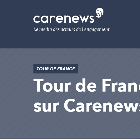
Aller
au
Carenews,
contenu
Le
principal
média
des
acteurs
de
l'engagement
TOUR DE FRANCE
Tour de Franc
sur Carenew