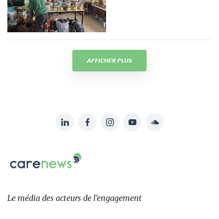
AFFICHER PLUS
LinkedIn
Facebook
Instagram
YouTube
Soundcloud
Suivez-
nous
Carenews,
sur:
Le
média
des
Le média
des acteurs
de l'engagement
acteurs
de