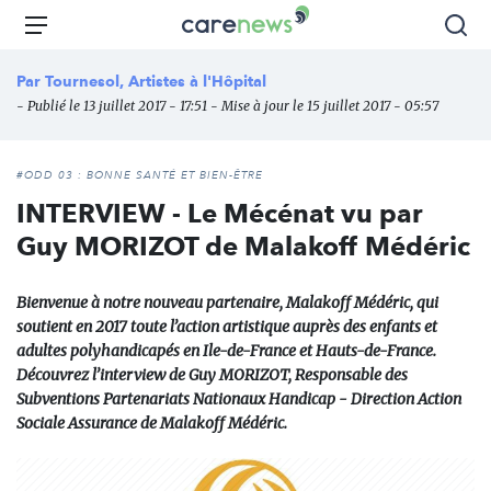
Aller
Carenews,
Menu
Rec
au
Le
contenu
média
Par
Tournesol, Artistes à l'Hôpital
principal
des
- Publié le 13 juillet 2017 - 17:51 - Mise à jour le 15 juillet 2017 - 05:57
acteurs
de
l'engagement
#ODD 03 : BONNE SANTÉ ET BIEN-ÊTRE
INTERVIEW - Le Mécénat vu par
Guy MORIZOT de Malakoff Médéric
Bienvenue à notre nouveau partenaire, Malakoff Médéric, qui
soutient en 2017 toute l’action artistique auprès des enfants et
adultes polyhandicapés en Ile-de-France et Hauts-de-France.
Découvrez l’interview de Guy MORIZOT, Responsable des
Subventions Partenariats Nationaux Handicap - Direction Action
Sociale Assurance de Malakoff Médéric.