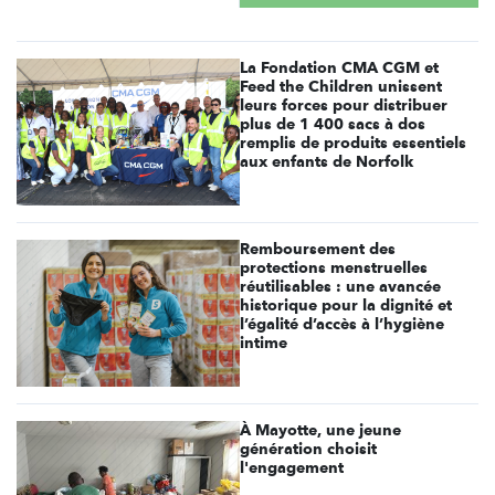
La Fondation CMA CGM et
Feed the Children unissent
leurs forces pour distribuer
plus de 1 400 sacs à dos
remplis de produits essentiels
aux enfants de Norfolk
Remboursement des
protections menstruelles
réutilisables : une avancée
historique pour la dignité et
l’égalité d’accès à l’hygiène
intime
À Mayotte, une jeune
génération choisit
l'engagement