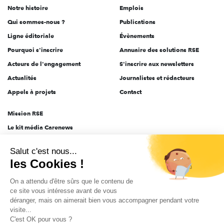
Notre histoire
Emplois
l'engagement
Qui sommes-nous ?
Publications
Ligne éditoriale
Évènements
Pourquoi s'inscrire
Annuaire des solutions RSE
Acteurs de l'engagement
S'inscrire aux newsletters
Actualités
Journalistes et rédacteurs
Appels à projets
Contact
Mission RSE
Le kit média Carenews
Groupe AEF
Salut c'est nous...
AEF info
les Cookies !
Novethic
On a attendu d'être sûrs que le contenu de
PRODURABLE
ce site vous intéresse avant de vous
Inclusiv Day
déranger, mais on aimerait bien vous accompagner pendant votre
visite...
C'est OK pour vous ?