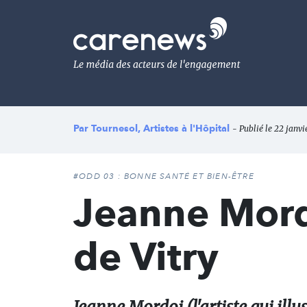
Aller
au
Carenews,
contenu
Le
principal
média
des
acteurs
de
l'engagement
Par
Tournesol, Artistes à l'Hôpital
- Publié le 22 janvi
#ODD 03 : BONNE SANTÉ ET BIEN-ÊTRE
Jeanne Mord
de Vitry