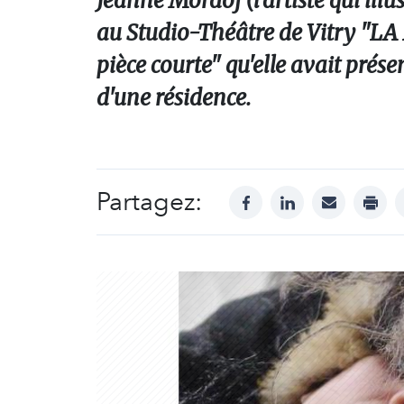
Jeanne Mordoj (l'artiste qui ill
au Studio-Théâtre de Vitry "L
pièce courte" qu'elle avait prése
d'une résidence.
Partagez:
facebook
linkedin
mail
print