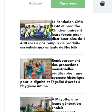
Acteurs
Carenews
La Fondation CMA
CGM et Feed the
Children unissent
leurs forces pour
distribuer plus de 1
400 sacs à dos remplis de produits
essentiels aux enfants de Norfolk
Remboursement
des protections
menstruelles
réutilisables : une
avancée historique
pour la dignité et l’égalité d’accès à
l’hygiène intime
À Mayotte, une
jeune génération
choisit