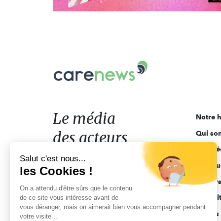
Carenews,
Le
média
des
acteurs
Le média
Notre h
de
des acteurs
Qui so
l'engagement
Ligne é
de l'engagement
Salut c'est nous...
Pourquo
les Cookies !
Acteur
On a attendu d'être sûrs que le contenu
Actuali
de ce site vous intéresse avant de
vous déranger, mais on aimerait bien vous accompagner pendant
Appels 
votre visite...