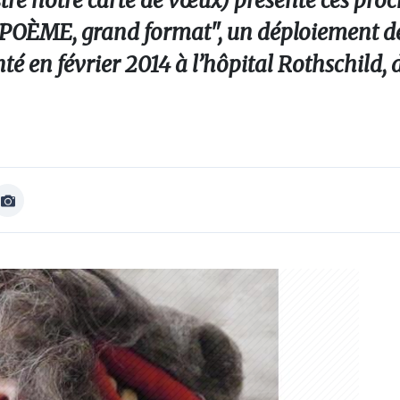
ustre notre carte de vœux) présente ces pro
A POÈME, grand format", un déploiement 
nté en février 2014 à l’hôpital Rothschild, 
Afficher
Image