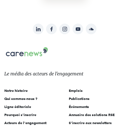
LinkedIn
Facebook
Instagram
YouTube
Soundcloud
Suivez-
nous
Carenews,
sur:
Le
média
des
Le média
des acteurs
de l'engagement
acteurs
de
Notre histoire
Emplois
l'engagement
Qui sommes-nous ?
Publications
Ligne éditoriale
Évènements
Pourquoi s'inscrire
Annuaire des solutions RSE
Acteurs de l'engagement
S'inscrire aux newsletters