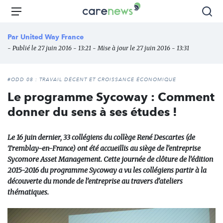
Aller
Carenews,
Menu
Rec
au
Le
contenu
média
Par
United Way France
principal
des
- Publié le 27 juin 2016 - 13:21 - Mise à jour le 27 juin 2016 - 13:31
acteurs
de
l'engagement
#ODD 08 : TRAVAIL DÉCENT ET CROISSANCE ÉCONOMIQUE
Le programme Sycoway : Comment
donner du sens à ses études !
Le 16 juin dernier, 33 collégiens du collège René Descartes (de
Tremblay-en-France) ont été accueillis au siège de l’entreprise
Sycomore Asset Management. Cette journée de clôture de l’édition
2015-2016 du programme Sycoway a vu les collégiens partir à la
découverte du monde de l’entreprise au travers d’ateliers
thématiques.