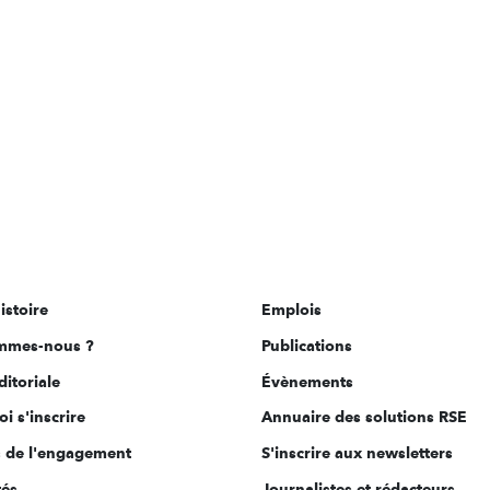
istoire
Emplois
mmes-nous ?
Publications
ditoriale
Évènements
i s'inscrire
Annuaire des solutions RSE
s de l'engagement
S'inscrire aux newsletters
tés
Journalistes et rédacteurs