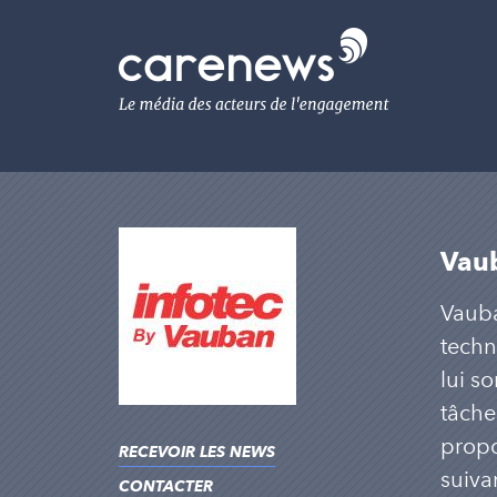
Aller
au
Carenews,
contenu
Le
principal
média
des
acteurs
de
l'engagement
Vaub
Vauba
techn
lui s
tâche
propo
RECEVOIR LES NEWS
suivan
CONTACTER