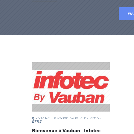
EN 
#ODD 03 : BONNE SANTÉ ET BIEN-
ÊTRE
Bienvenue à Vauban - Infotec