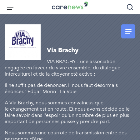
Aller
Carenews,
Menu
Rec
au
Le
contenu
média
principal
des
acteurs
de
Via Brachy
l'engagement
VIA BRACHY : une association
engagée en faveur du vivre ensemble, du dialogue
interculturel et de la citoyenneté active :
Il ne suffit pas de dénoncer. Il nous faut désormais
énoncer." Edgar Morin - La Voie
A Via Brachy, nous sommes convaincus que
le changement est en route. Et nous avons décidé de le
faire savoir dans l'espoir qu'un nombre de plus en plus
important de personnes puisse y prendre part.
Nous sommes une courroie de transmission entre des
personnes d'âge, ...