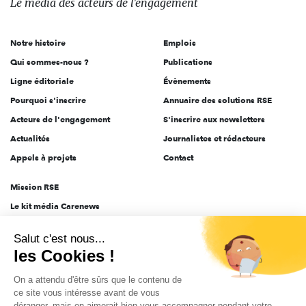
Le média
des acteurs
de l'engagement
acteurs
de
Notre histoire
Emplois
l'engagement
Qui sommes-nous ?
Publications
Ligne éditoriale
Évènements
Pourquoi s'inscrire
Annuaire des solutions RSE
Acteurs de l'engagement
S'inscrire aux newsletters
Actualités
Journalistes et rédacteurs
Appels à projets
Contact
Mission RSE
Le kit média Carenews
Groupe AEF
Salut c'est nous...
AEF info
les Cookies !
Novethic
On a attendu d'être sûrs que le contenu de
PRODURABLE
ce site vous intéresse avant de vous
Inclusiv Day
déranger, mais on aimerait bien vous accompagner pendant votre