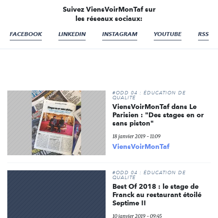
Suivez ViensVoirMonTaf sur
les réseaux sociaux:
FACEBOOK
LINKEDIN
INSTAGRAM
YOUTUBE
RSS
#ODD 04 : ÉDUCATION DE
QUALITÉ
ViensVoirMonTaf dans Le
Parisien : "Des stages en or
sans piston"
18 janvier 2019 - 11:09
ViensVoirMonTaf
#ODD 04 : ÉDUCATION DE
QUALITÉ
Best Of 2018 : le stage de
Franck au restaurant étoilé
Septime !!
10 janvier 2019 - 09:45