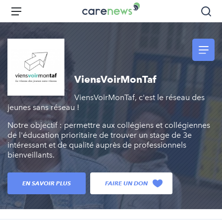
Aller
Carenews,
Menu
Rec
au
Le
contenu
média
principal
des
acteurs
de
ViensVoirMonTaf
l'engagement
ViensVoirMonTaf, c'est le réseau des
jeunes sans réseau !
Notre objectif : permettre aux collégiens et collégiennes
de l'éducation prioritaire de trouver un stage de 3e
intéressant et de qualité auprès de professionnels
bienveillants.
EN SAVOIR PLUS
FAIRE UN DON