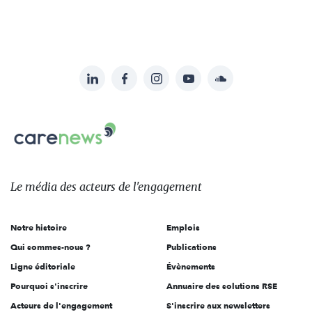
LinkedIn
Facebook
Instagram
YouTube
Soundcloud
Suivez-
nous
Carenews,
sur:
Le
média
des
Le média
des acteurs
de l'engagement
acteurs
de
Notre histoire
Emplois
l'engagement
Qui sommes-nous ?
Publications
Ligne éditoriale
Évènements
Pourquoi s'inscrire
Annuaire des solutions RSE
Acteurs de l'engagement
S'inscrire aux newsletters