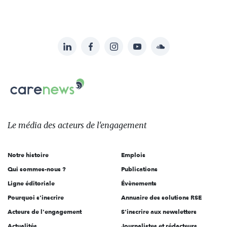
LinkedIn
Facebook
Instagram
YouTube
Soundcloud
Suivez-
nous
Carenews,
sur:
Le
média
des
Le média
des acteurs
de l'engagement
acteurs
de
Notre histoire
Emplois
l'engagement
Qui sommes-nous ?
Publications
Ligne éditoriale
Évènements
Pourquoi s'inscrire
Annuaire des solutions RSE
Acteurs de l'engagement
S'inscrire aux newsletters
Actualités
Journalistes et rédacteurs