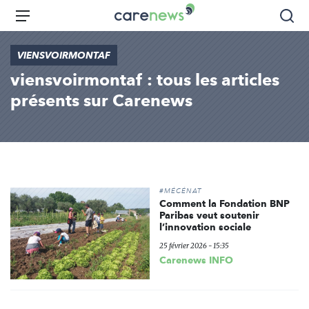
Aller
Carenews,
Menu
Rec
au
Le
contenu
média
VIENSVOIRMONTAF
principal
des
viensvoirmontaf : tous les articles
acteurs
de
présents sur Carenews
l'engagement
#MÉCÉNAT
Comment la Fondation BNP
Paribas veut soutenir
l’innovation sociale
25 février 2026 - 15:35
Carenews INFO