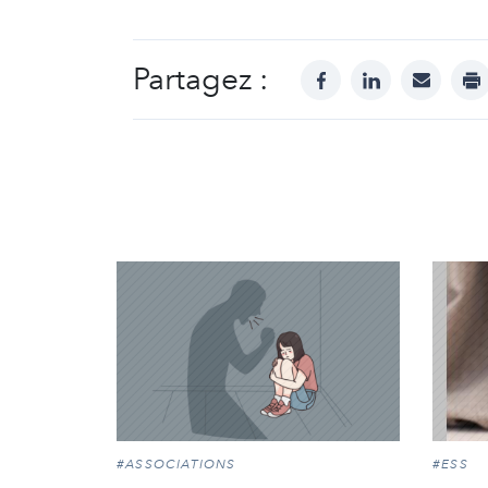
Partagez :
facebook
linkedin
mail
pr
#ASSOCIATIONS
#ESS