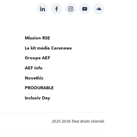
LinkedIn
Facebook
Instagram
YouTube
Soundcloud
Suivez-
nous
sur:
Mission RSE
Le kit média Carenews
Groupe AEF
AEF info
Novethic
PRODURABLE
Inclusiv Day
2025-2026 Tout droits réservés