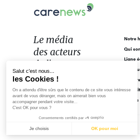
Carenews,
Le
média
des
acteurs
Le média
Notre h
de
des acteurs
Qui so
l'engagement
Ligne é
de l'engagement
Pourquo
Salut c'est nous...
les Cookies !
Acteur
Actuali
On a attendu d'être sûrs que le contenu de ce site vous intéresse
avant de vous déranger, mais on aimerait bien vous
Appels 
accompagner pendant votre visite...
C'est OK pour vous ?
Consentements certifiés par
CGV
Données personnelles
Mentions légales
Je choisis
OK pour moi
Axeptio consent
Plateforme de Gestion du Consentement : Personnalisez vo