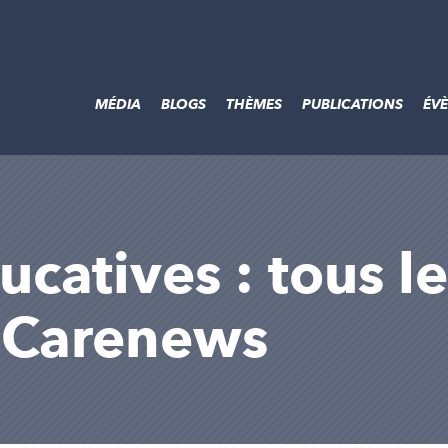
MÉDIA
BLOGS
THÈMES
PUBLICATIONS
ÉV
catives : tous le
r Carenews