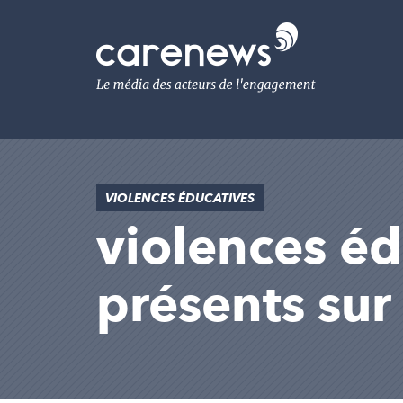
Aller
au
Carenews,
contenu
Le
principal
média
des
acteurs
de
l'engagement
VIOLENCES ÉDUCATIVES
violences édu
présents su