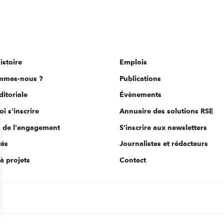
istoire
Emplois
mmes-nous ?
Publications
ditoriale
Évènements
i s'inscrire
Annuaire des solutions RSE
s de l'engagement
S'inscrire aux newsletters
tés
Journalistes et rédacteurs
à projets
Contact
s Options